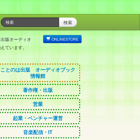
検索
は出版オーディオ
ONLINESTORE
揃えています。
ことのは出版 オーディオブック
情報館
著作権・出版
営業
起業・ベンチャー運営
音楽配信・IT