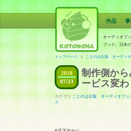
作品
事
ことのは出
オーディオブ
ブック。日本
トップページ
ことのは出版 オーディ
制作側からみ
2018
ービス変
07/23
カテゴリ
ことのは出版 オーディオブッ
ク
.
8月下旬から