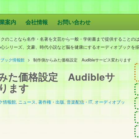
業案内
会社情報
お問い合わせ
版
ックのことなら名作・名著を文芸から一般・学術書まで提供することの
の心シリーズ、文豪、時代小説など脳を健康にするオーディオブックを
オブック情報館
制作側からみた価格設定 Audibleサービス変わります
た価格設定 Audibleサ
わります
ク情報館
,
ニュース
,
著作権・出版
,
音楽配信・IT
,
オーディオブッ