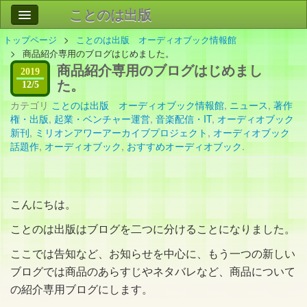
ことのは出版
トップページ
ことのは出版 オーディオブック情報館
作品
事業案内
商品紹介専用のブログはじめました。
商品紹介専用のブログはじめまし
会社情報
2019
た。
12/5
お問い合わせ
カテゴリ
ことのは出版 オーディオブック情報館
,
ニュース
,
著作
権・出版
,
起業・ベンチャー運営
,
音楽配信・IT
,
オーディオブック
新刊
,
ミリオンアワーアーカイブプロジェクト
,
オーディオブック
検索
話題作
,
オーディオブック
,
おすすめオーディオブック
.
こんにちは。
ことのは出版はブログを二つに分けることになりました。
ここでは告知など、お知らせを中心に、もう一つの新しい
ブログでは商品のあらすじやネタバレなど、商品について
の紹介専用ブログにします。