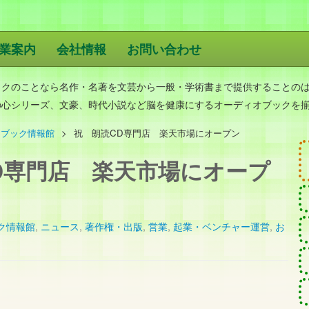
業案内
会社情報
お問い合わせ
版
ックのことなら名作・名著を文芸から一般・学術書まで提供することの
の心シリーズ、文豪、時代小説など脳を健康にするオーディオブックを
オブック情報館
祝 朗読CD専門店 楽天市場にオープン
D専門店 楽天市場にオープ
ク情報館
,
ニュース
,
著作権・出版
,
営業
,
起業・ベンチャー運営
,
お