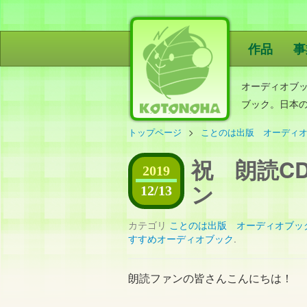
作品
事
ことのは出
オーディオブ
ブック。日本
トップページ
ことのは出版 オーディ
祝 朗読C
2019
ン
12/13
カテゴリ
ことのは出版 オーディオブッ
すすめオーディオブック
.
朗読ファンの皆さんこんにちは！