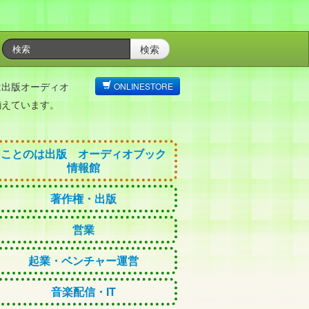
検索
は出版オーディオ
ONLINESTORE
揃えています。
ことのは出版 オーディオブック
情報館
著作権・出版
営業
起業・ベンチャー運営
音楽配信・IT