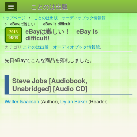
ことのは出版
トップページ
ことのは出版 オーディオブック情報館
作品
事業案内
eBayは難しい！ eBay is difficult!
eBayは難しい！ eBay is
会社情報
2013
difficult!
06/19
お問い合わせ
カテゴリ
ことのは出版 オーディオブック情報館
.
先日eBayでこんな商品を落札しました。
検索
Steve Jobs [Audiobook,
Unabridged] [Audio CD]
Walter Isaacson
(Author),
Dylan Baker
(Reader)