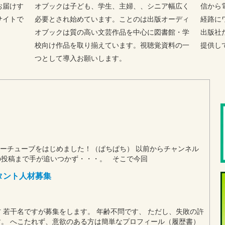
お届けす
オブックは子ども、学生、主婦、、シニア幅広く
信から
サイトで
必要とされ始めています。ことのは出版オーディ
経路に
オブックは質の高い文芸作品を中心に図書館・学
出版社
校向け作品を取り揃えています。視聴覚資料の一
提供し
つとして導入お願いします。
ーチューブをはじめました！（ぱちぱち） 以前からチャンネル
の投稿まで手が追いつかず・・・。 そこで今回
タント人材募集
 若干名ですが募集をします。 年齢不問です、 ただし、失敗の許
。 へこたれず、意欲のある方は簡単なプロフィール（履歴書）