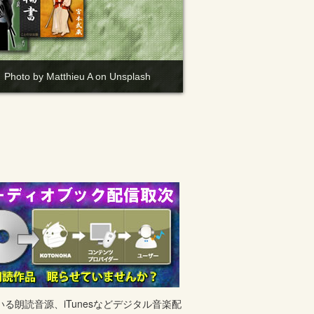
ieu A on Unsplash
る朗読音源、iTunesなどデジタル音楽配