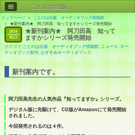
ことのは出版
トップページ
ことのは出版 オーディオブック情報館
作品
事業案内
★新刊案内★ 阿刀田高 知ってますかシリーズ発売開始
★新刊案内★ 阿刀田高 知って
会社情報
2019
ますかシリーズ発売開始
05/2
お問い合わせ
カテゴリ
ことのは出版 オーディオブック情報館
,
ニュース
,
オー
ディオブック新刊
,
おすすめオーディオブック
.
検索
新刊案内です。
阿刀田高先生の人気作品『知ってますか』シリーズ。
デジタル版に先駆けて、CD版がAmazonにて発売開始
されました。
今回発売されるのは４作。