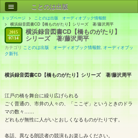
ことのは出版
トップページ
ことのは出版 オーディオブック情報館
作品
事業案内
横浜録音図書CD【橋ものがたり】シリーズ 著/藤沢周平
横浜録音図書CD【橋ものがたり】
会社情報
2015
シリーズ 著/藤沢周平
07/14
お問い合わせ
カテゴリ
ことのは出版 オーディオブック情報館
,
オーディオブッ
ク新刊
.
検索
横浜録音図書CD【橋ものがたり】シリーズ 著/藤沢周平
江戸の橋を舞台に繰り広げられる
ごく普通の、市井の人々の、「ここぞ」というときのドラ
マの数々……
どれもが無性に人がいとおしくなるものがたりです。
各話、異なる朗読者の競演もお楽しみください。