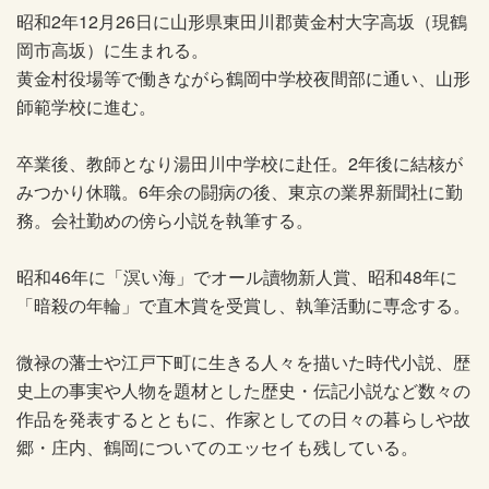
昭和2年12月26日に山形県東田川郡黄金村大字高坂（現鶴
岡市高坂）に生まれる。
黄金村役場等で働きながら鶴岡中学校夜間部に通い、山形
師範学校に進む。
卒業後、教師となり湯田川中学校に赴任。2年後に結核が
みつかり休職。6年余の闘病の後、東京の業界新聞社に勤
務。会社勤めの傍ら小説を執筆する。
昭和46年に「溟い海」でオール讀物新人賞、昭和48年に
「暗殺の年輪」で直木賞を受賞し、執筆活動に専念する。
微禄の藩士や江戸下町に生きる人々を描いた時代小説、歴
史上の事実や人物を題材とした歴史・伝記小説など数々の
作品を発表するとともに、作家としての日々の暮らしや故
郷・庄内、鶴岡についてのエッセイも残している。