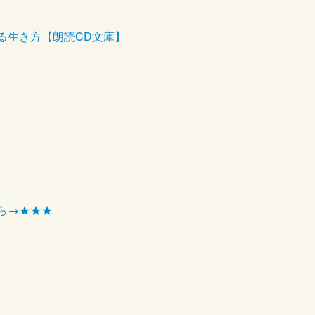
る生き方【朗読CD文庫】
ら→★★★