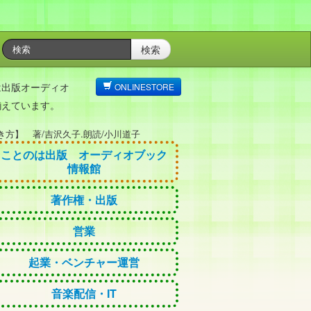
検索
は出版オーディオ
ONLINESTORE
揃えています。
方】 著/吉沢久子.朗読/小川道子
ことのは出版 オーディオブック
情報館
著作権・出版
営業
起業・ベンチャー運営
音楽配信・IT