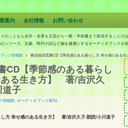
業案内
会社情報
お問い合わせ
版
ックのことなら名作・名著を文芸から一般・学術書まで提供することの
の心シリーズ、文豪、時代小説など脳を健康にするオーディオブックを
オブック情報館
横浜録音図書CD【季節感のある暮らし方 幸せ感のある生き
書CD【季節感のある暮らし
のある生き方】 著/吉沢久
川道子
ク情報館
,
オーディオブック新刊
.
し方 幸せ感のある生き方】 著/吉沢久子.朗読/小川道子