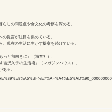
暮らしの問題点や食文化の考察を深める。
への提言が注目を集めている。
ら、現在の生活に生かす提案を続けている。
。もっと前向きに』（海竜社）、
らす吉沢久子の生活術』（マガジンハウス）、
がある。
t_%E5%AE%89%E8%A5%BF%E7%AF%A4%E5%AD%90_000000000