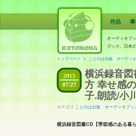
作品
事
ことのは出
オーディオブ
ブック。日本
トップページ
ことのは出版 オーディ
横浜録音図
2015
方 幸せ感
07/27
子.朗読/小
カテゴリ
ことのは出版 オーディオブッ
横浜録音図書CD【季節感のある暮ら