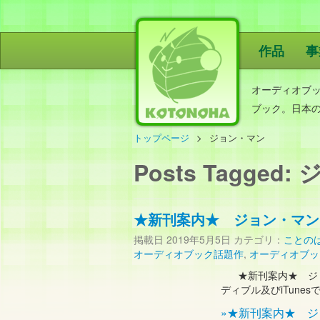
作品
事
ことのは出
オーディオブ
ブック。日本
トップページ
ジョン・マン
Posts Tagged:
ジ
★新刊案内★ ジョン・マン
掲載日
2019年5月5日
カテゴリ：
ことの
オーディオブック話題作
,
オーディオブッ
★新刊案内★ ジョ
ディブル及びiTune
»★新刊案内★ 