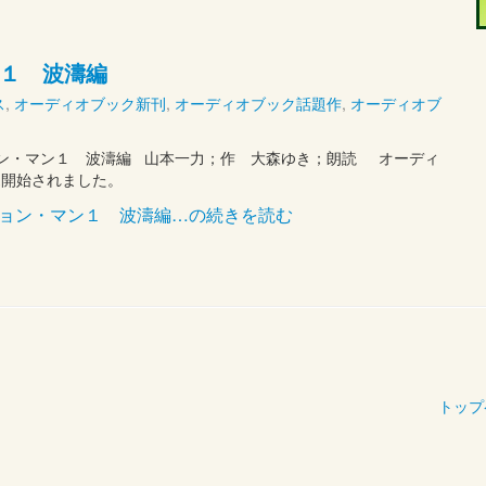
１ 波濤編
ス
,
オーディオブック新刊
,
オーディオブック話題作
,
オーディオブ
ン・マン１ 波濤編 山本一力；作 大森ゆき；朗読 オーディ
で発売開始されました。
ジョン・マン１ 波濤編…の続きを読む
トップ