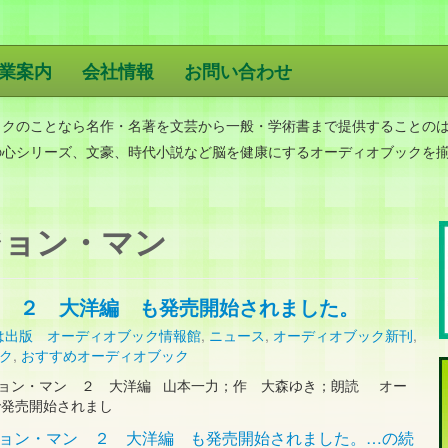
業案内
会社情報
お問い合わせ
版
ックのことなら名作・名著を文芸から一般・学術書まで提供することの
の心シリーズ、文豪、時代小説など脳を健康にするオーディオブックを
ョン・マン
 ２ 大洋編 も発売開始されました。
は出版 オーディオブック情報館
,
ニュース
,
オーディオブック新刊
,
ク
,
おすすめオーディオブック
ン・マン ２ 大洋編 山本一力；作 大森ゆき；朗読 オー
sで発売開始されまし
ジョン・マン ２ 大洋編 も発売開始されました。…の続