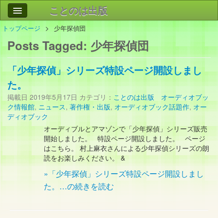
ことのは出版
トップページ
少年探偵団
作品
事業案内
Posts Tagged:
少年探偵団
会社情報
「少年探偵」シリーズ特設ページ開設しまし
お問い合わせ
た。
検索
掲載日
2019年5月17日
カテゴリ：
ことのは出版 オーディオブッ
ク情報館
,
ニュース
,
著作権・出版
,
オーディオブック話題作
,
オー
ディオブック
オーディブルとアマゾンで「少年探偵」シリーズ販売
開始しました。 特設ページ開設しました。 ページ
はこちら。 村上麻衣さんによる少年探偵シリーズの朗
読をお楽しみください。 &
»「少年探偵」シリーズ特設ページ開設しまし
た。…の続きを読む