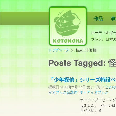
作品
事
ことのは出
オーディオブ
ブック。日本
トップページ
怪人二十面相
Posts Tagged:
怪
「少年探偵」シリーズ特設ペ
掲載日
2019年5月17日
カテゴリ：
ことの
ィオブック話題作
,
オーディオブック
オーディブルとアマ
しました。 ページは
ください。 &