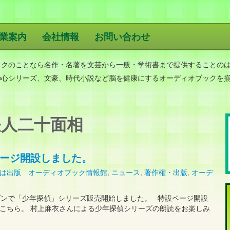
業案内
会社情報
お問い合わせ
版
ックのことなら名作・名著を文芸から一般・学術書まで提供することの
の心シリーズ、文豪、時代小説など脳を健康にするオーディオブックを
人二十面相
ージ開設しました。
は出版 オーディオブック情報館
,
ニュース
,
著作権・出版
,
オーデ
ゾンで「少年探偵」シリーズ販売開始しました。 特設ページ開設
こちら。 村上麻衣さんによる少年探偵シリーズの朗読をお楽しみ