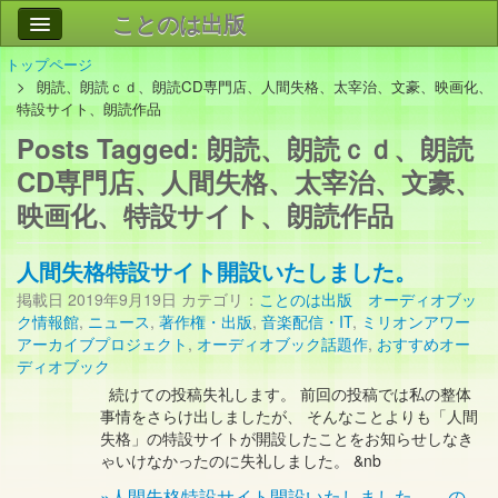
ことのは出版
トップページ
作品
事業案内
朗読、朗読ｃｄ、朗読CD専門店、人間失格、太宰治、文豪、映画化、
特設サイト、朗読作品
会社情報
Posts Tagged:
朗読、朗読ｃｄ、朗読
お問い合わせ
CD専門店、人間失格、太宰治、文豪、
映画化、特設サイト、朗読作品
検索
人間失格特設サイト開設いたしました。
掲載日
2019年9月19日
カテゴリ：
ことのは出版 オーディオブッ
ク情報館
,
ニュース
,
著作権・出版
,
音楽配信・IT
,
ミリオンアワー
アーカイブプロジェクト
,
オーディオブック話題作
,
おすすめオー
ディオブック
続けての投稿失礼します。 前回の投稿では私の整体
事情をさらけ出しましたが、 そんなことよりも「人間
失格」の特設サイトが開設したことをお知らせしなき
ゃいけなかったのに失礼しました。 &nb
»人間失格特設サイト開設いたしました。…の