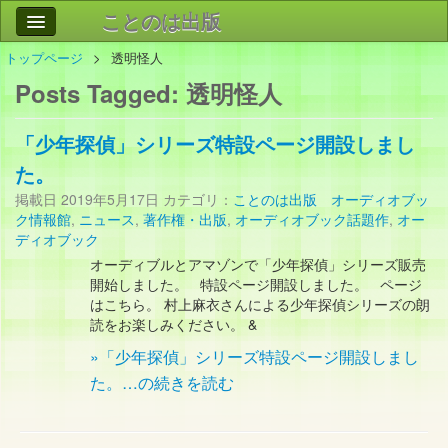
ことのは出版
トップページ
透明怪人
作品
事業案内
Posts Tagged:
透明怪人
会社情報
「少年探偵」シリーズ特設ページ開設しまし
お問い合わせ
た。
検索
掲載日
2019年5月17日
カテゴリ：
ことのは出版 オーディオブッ
ク情報館
,
ニュース
,
著作権・出版
,
オーディオブック話題作
,
オー
ディオブック
オーディブルとアマゾンで「少年探偵」シリーズ販売
開始しました。 特設ページ開設しました。 ページ
はこちら。 村上麻衣さんによる少年探偵シリーズの朗
読をお楽しみください。 &
»「少年探偵」シリーズ特設ページ開設しまし
た。…の続きを読む