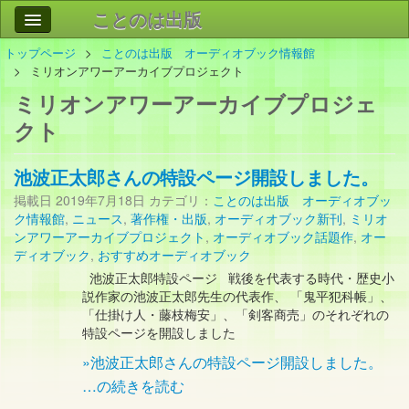
ことのは出版
トップページ
ことのは出版 オーディオブック情報館
作品
事業案内
ミリオンアワーアーカイブプロジェクト
ミリオンアワーアーカイブプロジェ
会社情報
クト
お問い合わせ
池波正太郎さんの特設ページ開設しました。
検索
掲載日
2019年7月18日
カテゴリ：
ことのは出版 オーディオブッ
ク情報館
,
ニュース
,
著作権・出版
,
オーディオブック新刊
,
ミリオ
ンアワーアーカイブプロジェクト
,
オーディオブック話題作
,
オー
ディオブック
,
おすすめオーディオブック
池波正太郎特設ページ 戦後を代表する時代・歴史小
説作家の池波正太郎先生の代表作、 「鬼平犯科帳」、
「仕掛け人・藤枝梅安」、「剣客商売」のそれぞれの
特設ページを開設しました
»池波正太郎さんの特設ページ開設しました。
…の続きを読む