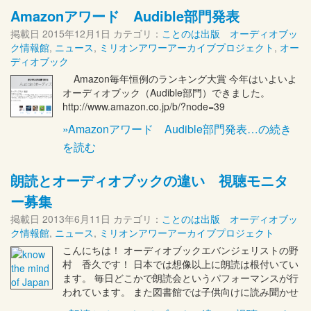
Amazonアワード Audible部門発表
掲載日
2015年12月1日
カテゴリ：
ことのは出版 オーディオブッ
ク情報館
,
ニュース
,
ミリオンアワーアーカイブプロジェクト
,
オー
ディオブック
Amazon毎年恒例のランキング大賞 今年はいよいよ
オーディオブック（Audible部門）できました。
http://www.amazon.co.jp/b/?node=39
»Amazonアワード Audible部門発表…の続き
を読む
朗読とオーディオブックの違い 視聴モニタ
ー募集
掲載日
2013年6月11日
カテゴリ：
ことのは出版 オーディオブッ
ク情報館
,
ニュース
,
ミリオンアワーアーカイブプロジェクト
こんにちは！ オーディオブックエバンジェリストの野
村 香久です！ 日本では想像以上に朗読は根付いてい
ます。 毎日どこかで朗読会というパフォーマンスが行
われています。 また図書館では子供向けに読み聞かせ