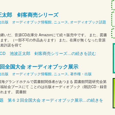
正太郎 剣客商売シリーズ
は出版 オーディオブック情報館
,
ニュース
,
オーディオブック話題
継いだ、音源CD在庫分 Amazonにて続々販売中です。 また、図書
ます。（一部不可の作品あります） また。在庫が無くなった音源
者差許諾を得て
読CD 池波正太郎 剣客商売シリーズ…の続きを読む
回全国大会 オーディオブック展示
は出版 オーディオブック情報館
,
ニュース
,
著作権・出版
晴海グランドホテルで図書館関係者があつまる 図書館問題研究会第
福祉会ブースにて ことのは出版オーディオブック（朗読CD・録音
れます。 図書館
問題 第６２回全国大会 オーディオブック展示…の続きを