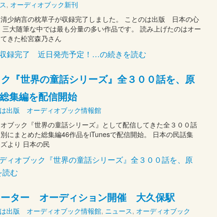
ス
,
オーディオブック新刊
清少納言の枕草子が収録完了しました。 ことのは出版 日本の心
 三大随筆な中では最も分量の多い作品です。 読み上げたのはオー
ってきた松宮森乃さん
子収録完了 近日発売予定！…の続きを読む
ブック『世界の童話シリーズ』全３００話を、原
総集編を配信開始
は出版 オーディオブック情報館
ィオブック『世界の童話シリーズ』として配信してきた全３００話
にまとめた総集編46作品をiTunesで配信開始。 日本の民話集
ズより 日本の民
話オーディオブック『世界の童話シリーズ』全３００話を、原
を読む
レーター オーディション開催 大久保駅
は出版 オーディオブック情報館
,
ニュース
,
オーディオブック