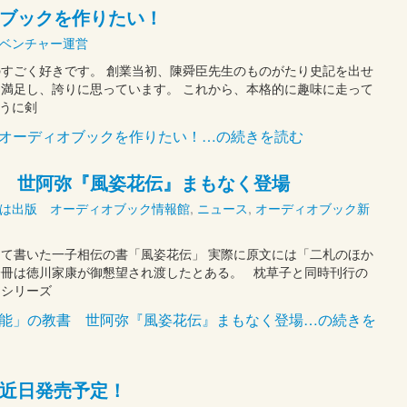
ブックを作りたい！
ベンチャー運営
すごく好きです。 創業当初、陳舜臣先生のものがたり史記を出せ
満足し、誇りに思っています。 これから、本格的に趣味に走って
うに剣
のオーディオブックを作りたい！…の続きを読む
 世阿弥『風姿花伝』まもなく登場
は出版 オーディオブック情報館
,
ニュース
,
オーディオブック新
て書いた一子相伝の書「風姿花伝」 実際に原文には「二札のほか
一冊は徳川家康が御懇望され渡したとある。 枕草子と同時刊行の
るシリーズ
「能」の教書 世阿弥『風姿花伝』まもなく登場…の続きを
近日発売予定！