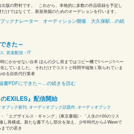
は出版の野村です。 これから、本格的に多数の作品収録を予定し
人材だけではなくて、新規発掘のためのオーデションを行います。
オブックナレーター オーディション開催 大久保駅…の続
にできた～
ス
,
音楽配信・IT
時にかかせない台本 ほんの少し前まではコピー機で1ページ1ペー
化していました。 それだけでコストと時間半端無く取られていま
わゆる自炊代行業者
本を縦書PDFにできた～…の続きを読む
のEXILES』配信開始
ィオブック新刊
,
オーディオブック話題作
,
オーディオブック
・「エグザイルス・ギャング」(東京書籍)・「人生の100のリス
監修し再構成。新たな書下ろし部分を加え、少年時代からJ-Waveで
るまでの若き