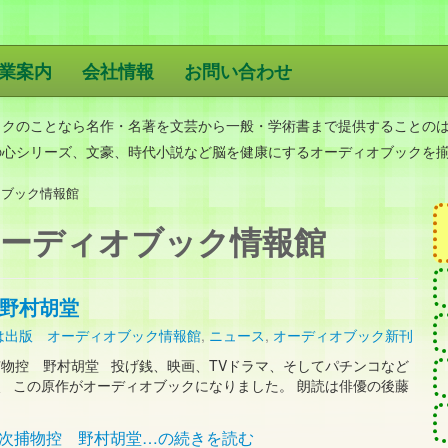
業案内
会社情報
お問い合わせ
版
ックのことなら名作・名著を文芸から一般・学術書まで提供することの
の心シリーズ、文豪、時代小説など脳を健康にするオーディオブックを
オブック情報館
ーディオブック情報館
野村胡堂
は出版 オーディオブック情報館
,
ニュース
,
オーディオブック新刊
物控 野村胡堂 投げ銭、映画、TVドラマ、そしてパチンコなど
 この原作がオーディオブックになりました。 朗読は俳優の後藤
平次捕物控 野村胡堂…の続きを読む