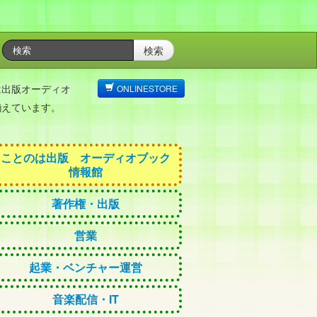
検索
は出版オーディオ
ONLINESTORE
揃えています。
ことのは出版 オーディオブック
情報館
著作権・出版
営業
起業・ベンチャー運営
音楽配信・IT