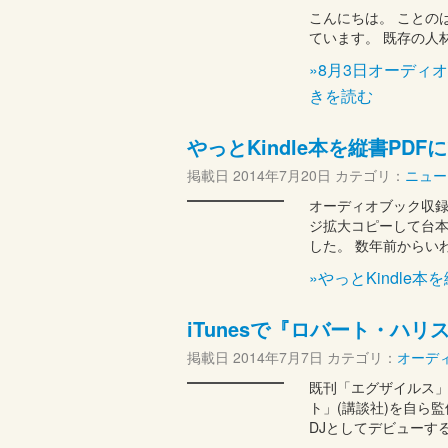
こんにちは。 ことの
ています。 既存の
»8月3日オーディ
きを読む
やっとKindle本を縦書PDF
掲載日
2014年7月20日
カテゴリ：
ニュー
オーディオブック収録
ジ拡大コピーして台本
した。 数年前からい
»やっとKindle
iTunesで『ロバート・ハリス
掲載日
2014年7月7日
カテゴリ：
オーデ
既刊「エグザイルス」
ト」(講談社)を自ら
DJとしてデビューす