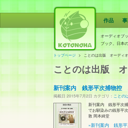
作品
事
ことのは出
オーディオブ
ブック。日本
トップページ
ことのは出版 オーディ
ことのは出版 オ
新刊案内 銭形平次捕物控 
掲載日
2015年7月2日
カテゴリ：
ことの
新刊案内 銭形平次捕
でお馴染みの銭形平次
敦 岡本綺堂
»新刊案内 銭形