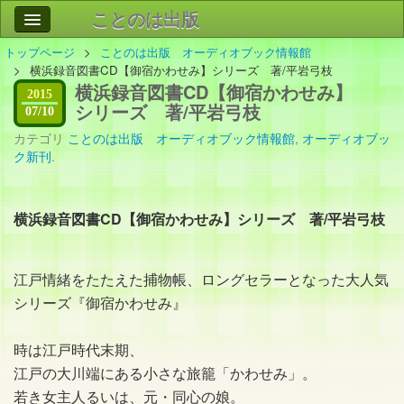
ことのは出版
トップページ
ことのは出版 オーディオブック情報館
作品
事業案内
横浜録音図書CD【御宿かわせみ】シリーズ 著/平岩弓枝
横浜録音図書CD【御宿かわせみ】
会社情報
2015
シリーズ 著/平岩弓枝
07/10
お問い合わせ
カテゴリ
ことのは出版 オーディオブック情報館
,
オーディオブッ
ク新刊
.
検索
横浜録音図書CD【御宿かわせみ】シリーズ 著/平岩弓枝
江戸情緒をたたえた捕物帳、ロングセラーとなった大人気
シリーズ『御宿かわせみ』
時は江戸時代末期、
江戸の大川端にある小さな旅籠「かわせみ」。
若き女主人るいは、元・同心の娘。