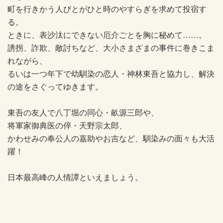
町を行きかう人びとがひと時のやすらぎを求めて投宿す
る。
ときに、表沙汰にできない厄介ごとを胸に秘めて……。
誘拐、詐欺、敵討ちなど、大小さまざまの事件に巻きこま
れながら、
るいは一つ年下で幼馴染の恋人・神林東吾と協力し、解決
の途をさぐってゆきます。
東吾の友人で八丁堀の同心・畝源三郎や、
将軍家御典医の倅・天野宗太郎、
かわせみの奉公人の嘉助やお吉など、馴染みの面々も大活
躍！
日本最高峰の人情譚といえましょう。