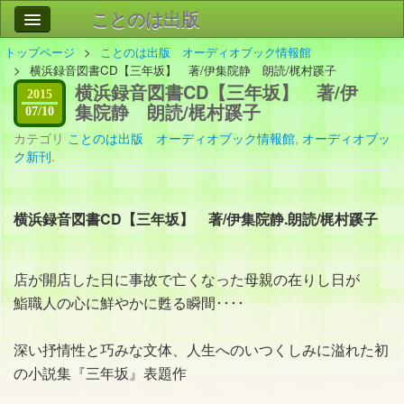
ことのは出版
トップページ
ことのは出版 オーディオブック情報館
作品
事業案内
横浜録音図書CD【三年坂】 著/伊集院静 朗読/梶村蹊子
横浜録音図書CD【三年坂】 著/伊
会社情報
2015
集院静 朗読/梶村蹊子
07/10
お問い合わせ
カテゴリ
ことのは出版 オーディオブック情報館
,
オーディオブッ
ク新刊
.
検索
横浜録音図書CD【三年坂】 著/伊集院静.朗読/梶村蹊子
店が開店した日に事故で亡くなった母親の在りし日が
鮨職人の心に鮮やかに甦る瞬間････
深い抒情性と巧みな文体、人生へのいつくしみに溢れた初
の小説集『三年坂』表題作