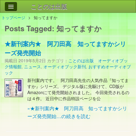
ことのは出版
トップページ
知ってますか
作品
事業案内
Posts Tagged:
知ってますか
会社情報
★新刊案内★ 阿刀田高 知ってますかシリ
お問い合わせ
ーズ発売開始
検索
掲載日
2019年5月2日
カテゴリ：
ことのは出版 オーディオブッ
ク情報館
,
ニュース
,
オーディオブック新刊
,
おすすめオーディオブ
ック
新刊案内です。 阿刀田高先生の人気作品『知ってま
すか』シリーズ。 デジタル版に先駆けて、CD版が
Amazonにて発売開始されました。 今回発売されるの
は４作。 近日中に作品特設ページを公
»★新刊案内★ 阿刀田高 知ってますかシリ
ーズ発売開始…の続きを読む