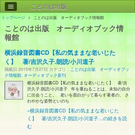
ことのは出版
トップページ
ことのは出版 オーディオブック情報館
作品
事業案内
ことのは出版 オーディオブック情
会社情報
報館
お問い合わせ
横浜録音図書CD【私の気ままな老いじた
検索
く】 著/吉沢久子.朗読/小川道子
掲載日
2015年7月27日
カテゴリ：
ことのは出版 オーディオブッ
ク情報館
,
オーディオブック新刊
横浜録音図書CD【私の気ままな老いじたく】 著/吉
沢久子.朗読/小川道子 年を重ねることは、未知の自分
に出会うこと。 老いを面白がって暮らす著者の、 さ
わやかな姿勢といのち
»横浜録音図書CD【私の気ままな老いじた
く】 著/吉沢久子.朗読/小川道子…の続きを読
む