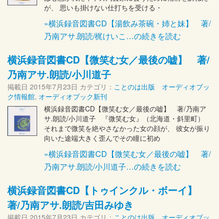
が、 思いも掛けない仕打ちを受ける・
»横浜録音図書CD【湯飲み茶碗・姉と妹】 著/
乃南アサ.朗読/梶けいこ…の続きを読む
横浜録音図書CD【微笑む女／最後の嘘】 著/
乃南アサ.朗読/小川道子
掲載日
2015年7月23日
カテゴリ：
ことのは出版 オーディオブッ
ク情報館
,
オーディオブック新刊
横浜録音図書CD【微笑む女／最後の嘘】 著/乃南ア
サ.朗読/小川道子 『微笑む女』（北海道・斜里町）
それまで微笑を絶やさなかった女の顔が、 彼女が振り
向いた途端大きく歪んでその瞳に初め
»横浜録音図書CD【微笑む女／最後の嘘】 著/
乃南アサ.朗読/小川道子…の続きを読む
横浜録音図書CD【トゥインクル・ボーイ】
著/乃南アサ.朗読/吉田みゆき
掲載日
2015年7月23日
カテゴリ：
ことのは出版 オーディオブッ