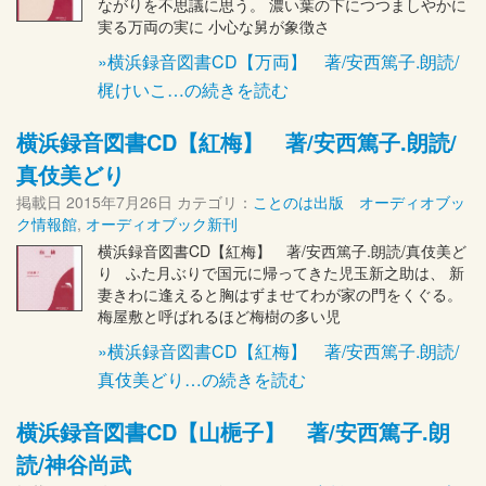
ながりを不思議に思う。 濃い葉の下につつましやかに
実る万両の実に 小心な舅が象徴さ
»横浜録音図書CD【万両】 著/安西篤子.朗読/
梶けいこ…の続きを読む
横浜録音図書CD【紅梅】 著/安西篤子.朗読/
真伎美どり
掲載日
2015年7月26日
カテゴリ：
ことのは出版 オーディオブッ
ク情報館
,
オーディオブック新刊
横浜録音図書CD【紅梅】 著/安西篤子.朗読/真伎美ど
り ふた月ぶりで国元に帰ってきた児玉新之助は、 新
妻きわに逢えると胸はずませてわが家の門をくぐる。
梅屋敷と呼ばれるほど梅樹の多い児
»横浜録音図書CD【紅梅】 著/安西篤子.朗読/
真伎美どり…の続きを読む
横浜録音図書CD【山梔子】 著/安西篤子.朗
読/神谷尚武