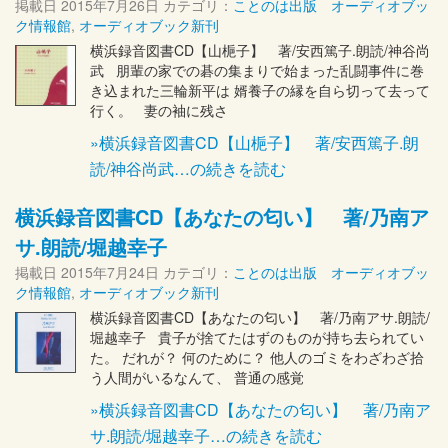
掲載日
2015年7月26日
カテゴリ：
ことのは出版 オーディオブッ
ク情報館
,
オーディオブック新刊
横浜録音図書CD【山梔子】 著/安西篤子.朗読/神谷尚
武 朋輩の家での碁の集まりで始まった乱闘事件に巻
き込まれた三輪新平は 婿養子の縁を自ら切って去って
行く。 妻の袖に残さ
»横浜録音図書CD【山梔子】 著/安西篤子.朗
読/神谷尚武…の続きを読む
横浜録音図書CD【あなたの匂い】 著/乃南ア
サ.朗読/堀越幸子
掲載日
2015年7月24日
カテゴリ：
ことのは出版 オーディオブッ
ク情報館
,
オーディオブック新刊
横浜録音図書CD【あなたの匂い】 著/乃南アサ.朗読/
堀越幸子 貴子が捨てたはずのものが持ち去られてい
た。 だれが？ 何のために？ 他人のゴミをわざわざ拾
う人間がいるなんて、 普通の感覚
»横浜録音図書CD【あなたの匂い】 著/乃南ア
サ.朗読/堀越幸子…の続きを読む