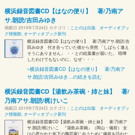
横浜録音図書CD【はなの便り】 著/乃南ア
サ.朗読/吉田みゆき
掲載日
2015年7月24日
カテゴリ：
ことのは出版 オーディオブッ
ク情報館
,
オーディオブック新刊
横浜録音図書CD【はなの便り】 著/乃南アサ.朗読/吉
田みゆき 付き合っていた彼から突然 「しばらく逢え
そうにありません」 ・・との絵葉書が届いた。 喧嘩
したわけでもないのに、なぜ・・・
»横浜録音図書CD【はなの便り】 著/乃南ア
サ.朗読/吉田みゆき…の続きを読む
横浜録音図書CD【湯飲み茶碗・姉と妹】 著/
乃南アサ.朗読/梶けいこ
掲載日
2015年7月24日
カテゴリ：
ことのは出版 オーディオブッ
ク情報館
,
オーディオブック新刊
横浜録音図書CD【湯飲み茶碗・姉と妹】 著/乃南ア
サ.朗読/梶けいこ 『湯飲み茶碗』（岡山・備前） 女
は心惹かれた年下の陶芸家に会うために備前を訪ねた