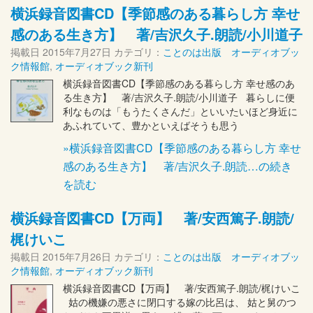
横浜録音図書CD【季節感のある暮らし方 幸せ
感のある生き方】 著/吉沢久子.朗読/小川道子
掲載日
2015年7月27日
カテゴリ：
ことのは出版 オーディオブッ
ク情報館
,
オーディオブック新刊
横浜録音図書CD【季節感のある暮らし方 幸せ感のあ
る生き方】 著/吉沢久子.朗読/小川道子 暮らしに便
利なものは「もうたくさんだ」といいたいほど身近に
あふれていて、豊かといえばそうも思う
»横浜録音図書CD【季節感のある暮らし方 幸せ
感のある生き方】 著/吉沢久子.朗読…の続き
を読む
横浜録音図書CD【万両】 著/安西篤子.朗読/
梶けいこ
掲載日
2015年7月26日
カテゴリ：
ことのは出版 オーディオブッ
ク情報館
,
オーディオブック新刊
横浜録音図書CD【万両】 著/安西篤子.朗読/梶けいこ
姑の機嫌の悪さに閉口する嫁の比呂は、 姑と舅のつ