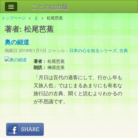
ことのは出版
トップページ
ま
松尾芭蕉
作品
事業案内
著者:
松尾芭蕉
会社情報
奥の細道
お問い合わせ
掲載日
2018年1月1日
ジャンル：
日本の心を知るシリーズ
,
古典
検索
著者：
松尾芭蕉
朗読：
榊原忠美
「月日は百代の過客にして、行かふ年も
又旅人也」ではじまるあまりにも有名な
旅行記の古典、聞くと読むよりわかるの
が不思議です。