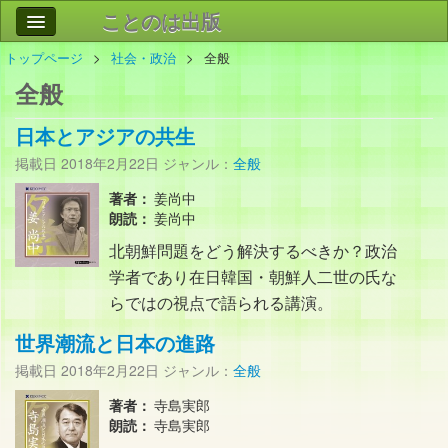
ことのは出版
トップページ
社会・政治
全般
作品
事業案内
全般
会社情報
日本とアジアの共生
お問い合わせ
掲載日
2018年2月22日
ジャンル：
全般
検索
著者：
姜尚中
朗読：
姜尚中
北朝鮮問題をどう解決するべきか？政治
学者であり在日韓国・朝鮮人二世の氏な
らではの視点で語られる講演。
世界潮流と日本の進路
掲載日
2018年2月22日
ジャンル：
全般
著者：
寺島実郎
朗読：
寺島実郎