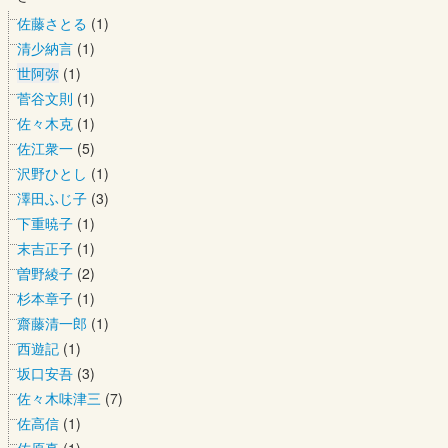
佐藤さとる
(1)
清少納言
(1)
世阿弥
(1)
菅谷文則
(1)
佐々木克
(1)
佐江衆一
(5)
沢野ひとし
(1)
澤田ふじ子
(3)
下重暁子
(1)
末吉正子
(1)
曽野綾子
(2)
杉本章子
(1)
齋藤清一郎
(1)
西遊記
(1)
坂口安吾
(3)
佐々木味津三
(7)
佐高信
(1)