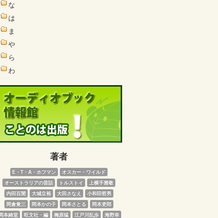
な
は
ま
や
ら
わ
著者
E・T・A・ホフマン
オスカー・ワイルド
オーストラリアの昔話
トルストイ
上横手雅敬
内田百閒
大城立裕
大田さなえ
小和田哲男
岡倉覚三
岡本かの子
岡本さとる
岡本吏郎
岡本綺堂
旺文社・編
梅原猛
江戸川乱歩
海野幸