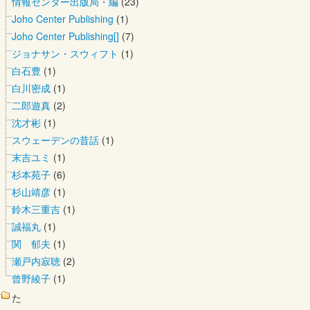
情報センター出版局・編
(23)
Joho Center Publishing
(1)
Joho Center Publishing[]
(7)
ジョナサン・スウィフト
(1)
白石豊
(1)
白川密成
(1)
二郎遊真
(2)
沈才彬
(1)
スウェーデンの昔話
(1)
末吉ユミ
(1)
杉本苑子
(6)
杉山靖彦
(1)
鈴木三重吉
(1)
誠福丸
(1)
関 郁夫
(1)
瀬戸内寂聴
(2)
曾野綾子
(1)
た