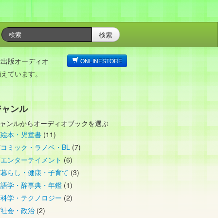
検索
は出版オーディオ
ONLINESTORE
揃えています。
ジャンル
ャンルからオーディオブックを選ぶ
絵本・児童書
(11)
コミック・ラノベ・BL
(7)
エンターテイメント
(6)
暮らし・健康・子育て
(3)
語学・辞事典・年鑑
(1)
科学・テクノロジー
(2)
社会・政治
(2)