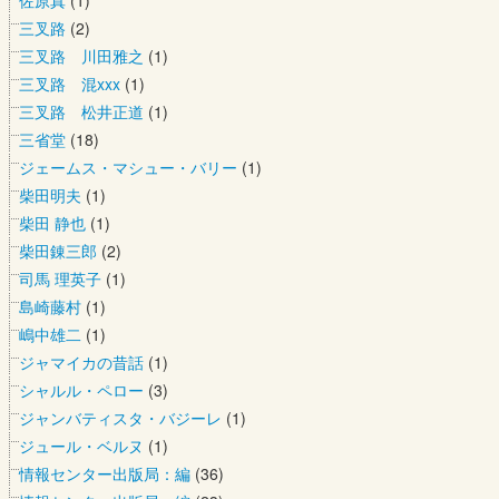
佐原真
(1)
三叉路
(2)
三叉路 川田雅之
(1)
三叉路 混xxx
(1)
三叉路 松井正道
(1)
三省堂
(18)
ジェームス・マシュー・バリー
(1)
柴田明夫
(1)
柴田 静也
(1)
柴田錬三郎
(2)
司馬 理英子
(1)
島崎藤村
(1)
嶋中雄二
(1)
ジャマイカの昔話
(1)
シャルル・ペロー
(3)
ジャンバティスタ・バジーレ
(1)
ジュール・ベルヌ
(1)
情報センター出版局：編
(36)