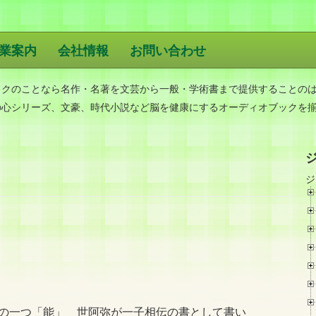
業案内
会社情報
お問い合わせ
版
ックのことなら名作・名著を文芸から一般・学術書まで提供することの
の心シリーズ、文豪、時代小説など脳を健康にするオーディオブックを
ジ
の一つ「能」 世阿弥が一子相伝の書として書い