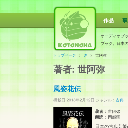
作品
事
ことのは出
オーディオブ
ブック。日本
トップページ
さ
世阿弥
著者:
世阿弥
風姿花伝
掲載日
2018年2月12日
ジャンル：
古典
著者：
世阿弥
朗読：
岡部悟
日本の古典芸能