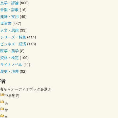
文学・評論
(960)
音楽・詩歌
(16)
趣味・実用
(49)
児童書
(447)
人文・思想
(33)
シリーズ・特集
(414)
ビジネス・経済
(113)
医学・薬学
(2)
資格・検定
(100)
ライトノベル
(11)
歴史・地理
(92)
著者
者からオーディオブックを選ぶ
中谷彰宏
あ
か
さ