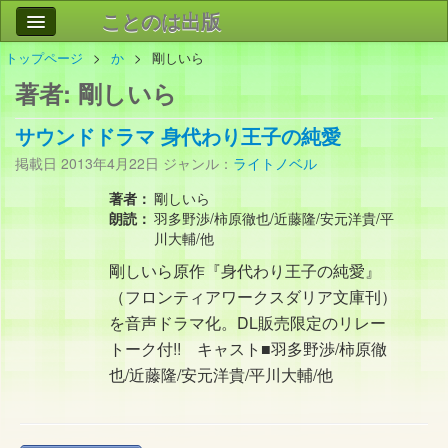
ことのは出版
トップページ
か
剛しいら
作品
事業案内
著者:
剛しいら
会社情報
サウンドドラマ 身代わり王子の純愛
お問い合わせ
掲載日
2013年4月22日
ジャンル：
ライトノベル
検索
著者：
剛しいら
朗読：
羽多野渉/柿原徹也/近藤隆/安元洋貴/平
川大輔/他
剛しいら原作『身代わり王子の純愛』
（フロンティアワークスダリア文庫刊）
を音声ドラマ化。DL販売限定のリレー
トーク付!! キャスト■羽多野渉/柿原徹
也/近藤隆/安元洋貴/平川大輔/他