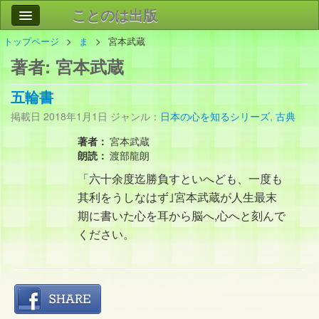
ことのは出版
トップページ
ま
宮本武蔵
作品
事業案内
著者:
宮本武蔵
会社情報
五輪書
お問い合わせ
掲載日
2018年1月1日
ジャンル：
日本の心を知るシリーズ
,
古典
検索
著者：
宮本武蔵
朗読：
渡部龍朗
「六十余度迄勝負すといへども、一度も
其利をうしなはず｣宮本武蔵が人生最末
期に書いた心を耳から脳へ,心へと刻んで
ください。