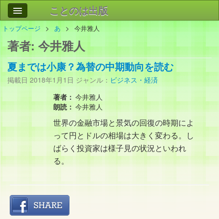
ことのは出版
トップページ
あ
今井雅人
作品
事業案内
著者:
今井雅人
会社情報
夏までは小康？為替の中期動向を読む
お問い合わせ
掲載日
2018年1月1日
ジャンル：
ビジネス・経済
検索
著者：
今井雅人
朗読：
今井雅人
世界の金融市場と景気の回復の時期によ
って円とドルの相場は大きく変わる。し
ばらく投資家は様子見の状況といわれ
る。