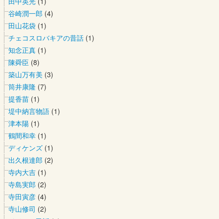
田中英光
(1)
谷崎潤一郎
(4)
田山花袋
(1)
チェコスロバキアの昔話
(1)
知念正真
(1)
陳舜臣
(8)
築山万有美
(3)
筒井康隆
(7)
提香苗
(1)
堤中納言物語
(1)
津本陽
(1)
鶴間和幸
(1)
ディケンズ
(1)
出久根達郎
(2)
寺内大吉
(1)
寺島実郎
(2)
寺田寅彦
(4)
寺山修司
(2)