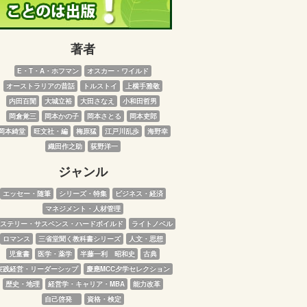
著者
E・T・A・ホフマン
オスカー・ワイルド
オーストラリアの昔話
トルストイ
上横手雅敬
内田百閒
大城立裕
大田さなえ
小和田哲男
岡倉覚三
岡本かの子
岡本さとる
岡本吏郎
岡本綺堂
旺文社・編
梅原猛
江戸川乱歩
海野幸
織田作之助
荻野洋一
ジャンル
エッセー・随筆
シリーズ・特集
ビジネス・経済
マネジメント・人材管理
ステリー・サスペンス・ハードボイルド
ライトノベル
ロマンス
三省堂聞く教科書シリーズ
人文・思想
児童書
医学・薬学
半藤一利　昭和史
古典
実践経営・リーダーシップ
慶應MCC夕学セレクション
歴史・地理
経営学・キャリア・MBA
能力改革
自己啓発　
資格・検定