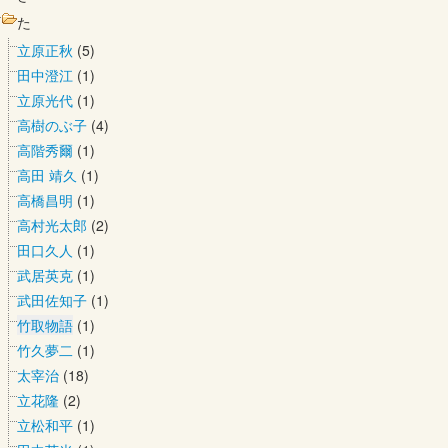
た
立原正秋
(5)
田中澄江
(1)
立原光代
(1)
高樹のぶ子
(4)
高階秀爾
(1)
高田 靖久
(1)
高橋昌明
(1)
高村光太郎
(2)
田口久人
(1)
武居英克
(1)
武田佐知子
(1)
竹取物語
(1)
竹久夢二
(1)
太宰治
(18)
立花隆
(2)
立松和平
(1)