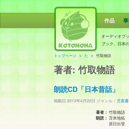
作品
事
ことのは出
オーディオブ
ブック。日本
トップページ
た
竹取物語
著者:
竹取物語
朗読CD「日本昔話」
掲載日
2013年4月22日
ジャンル：
児童書
著者：
竹取物語 
朗読：
苫米地拓
原日出登 