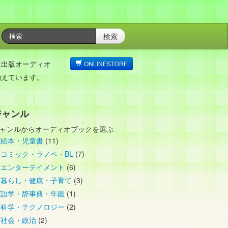
検索
は出版オーディオ
ONLINESTORE
揃えています。
ジャンル
ャンルからオーディオブックを選ぶ
絵本・児童書
(11)
コミック・ラノベ・BL
(7)
エンターテイメント
(6)
暮らし・健康・子育て
(3)
語学・辞事典・年鑑
(1)
科学・テクノロジー
(2)
社会・政治
(2)