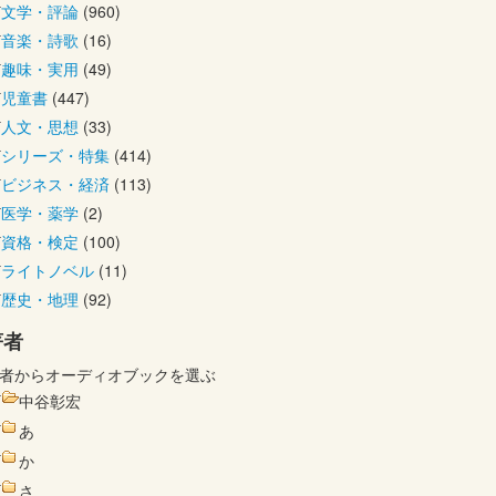
文学・評論
(960)
音楽・詩歌
(16)
趣味・実用
(49)
児童書
(447)
人文・思想
(33)
シリーズ・特集
(414)
ビジネス・経済
(113)
医学・薬学
(2)
資格・検定
(100)
ライトノベル
(11)
歴史・地理
(92)
著者
者からオーディオブックを選ぶ
中谷彰宏
あ
か
さ