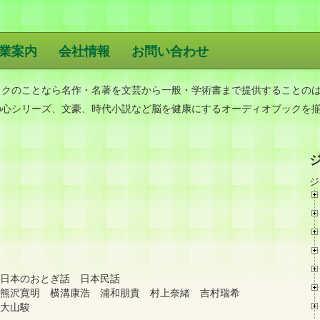
業案内
会社情報
お問い合わせ
版
ックのことなら名作・名著を文芸から一般・学術書まで提供することの
の心シリーズ、文豪、時代小説など脳を健康にするオーディオブックを
ジ
日本のおとぎ話 日本民話
 熊沢寛明 横溝康浩 浦和朋貴 村上奈緒 吉村瑞希
大山駿