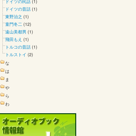
ドイツの民話
(1)
ドイツの昔話
(1)
東野治之
(1)
童門冬二
(12)
遠山美都男
(1)
飛田もえ
(1)
トルコの昔話
(1)
トルストイ
(2)
な
は
ま
や
ら
わ