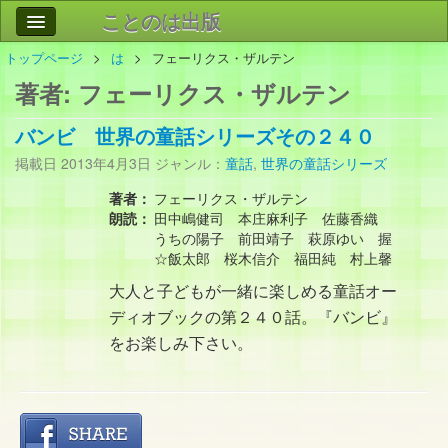
ことのは出版
トップページ
は
フェーリクス・ザルテン
作品
事業案内
著者:
フェーリクス・ザルテン
会社情報
バンビ 世界の童話シリーズその２４０
お問い合わせ
掲載日
2013年4月3日
ジャンル：
童話
,
世界の童話シリーズ
検索
著者：
フェーリクス・ザルテン
朗読：
田中嶋健司 本庄麻利子 佐藤香織
うちの陽子 前田靖子 萩原ゆい 握
☆飯太郎 桜木信介 福田純 村上馨
大人と子どもが一緒に楽しめる童話オー
ディオブックの第２４０話。『バンビ』
をお楽しみ下さい。