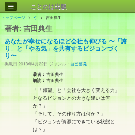
ことのは出版
トップページ
や
吉田典生
作品
事業案内
著者:
吉田典生
会社情報
あなたが幸せになるほど会社も伸びる 〜「誇
お問い合わせ
り」と「やる気」を共有するビジョンづく
り〜
検索
掲載日
2013年4月22日
ジャンル：
自己啓発
著者：
吉田典生
朗読：
吉田典生
「「願望」と「会社を大きく変える力」
となるビジョンとの大きな違いは何
か？」
「そして、その作り方は何か？」
「ビジョンが資源にできている状態と
は？」