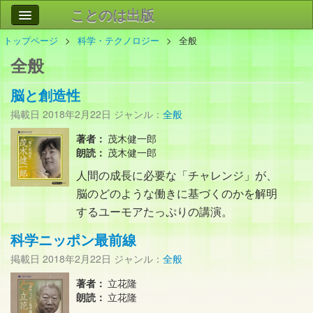
ことのは出版
トップページ
科学・テクノロジー
全般
作品
事業案内
全般
会社情報
脳と創造性
お問い合わせ
掲載日
2018年2月22日
ジャンル：
全般
検索
著者：
茂木健一郎
朗読：
茂木健一郎
人間の成長に必要な「チャレンジ」が、
脳のどのような働きに基づくのかを解明
するユーモアたっぷりの講演。
科学ニッポン最前線
掲載日
2018年2月22日
ジャンル：
全般
著者：
立花隆
朗読：
立花隆