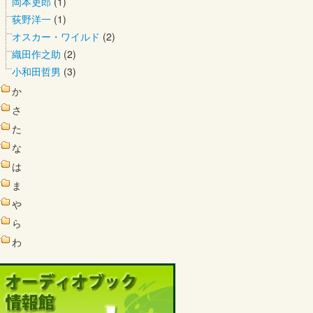
岡本吏郎
(1)
荻野洋一
(1)
オスカー・ワイルド
(2)
織田作之助
(2)
小和田哲男
(3)
か
さ
た
な
は
ま
や
ら
わ