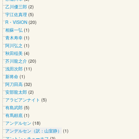
乙川優三郎
(2)
宇江佐真理
(5)
R・VISION
(20)
相蘇一弘
(1)
青木寿幸
(1)
阿川弘之
(1)
秋田稲美
(4)
芥川龍之介
(20)
浅田次郎
(11)
新将命
(1)
阿刀田高
(32)
安部龍太郎
(2)
アラビアンナイト
(5)
有島武郎
(5)
有馬頼底
(1)
アンデルセン
(18)
アンデルセン（訳：山室静）
(1)
アントン・チェーホフ
(3)