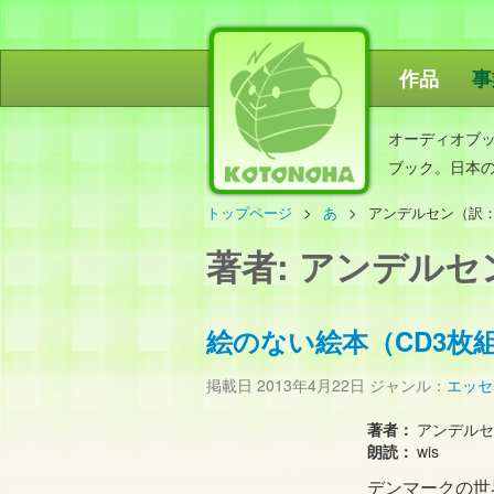
作品
事
ことのは出
オーディオブ
ブック。日本
トップページ
あ
アンデルセン（訳
著者:
アンデルセ
絵のない絵本（CD3枚
掲載日
2013年4月22日
ジャンル：
エッセ
著者：
アンデルセ
朗読：
wis
デンマークの世