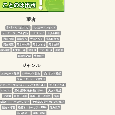
著者
E・T・A・ホフマン
オスカー・ワイルド
オーストラリアの昔話
トルストイ
上横手雅敬
内田百閒
大城立裕
大田さなえ
小和田哲男
岡倉覚三
岡本かの子
岡本さとる
岡本吏郎
岡本綺堂
旺文社・編
梅原猛
江戸川乱歩
海野幸
織田作之助
荻野洋一
ジャンル
エッセー・随筆
シリーズ・特集
ビジネス・経済
マネジメント・人材管理
ステリー・サスペンス・ハードボイルド
ライトノベル
ロマンス
三省堂聞く教科書シリーズ
人文・思想
児童書
医学・薬学
半藤一利　昭和史
古典
実践経営・リーダーシップ
慶應MCC夕学セレクション
歴史・地理
経営学・キャリア・MBA
能力改革
自己啓発　
資格・検定