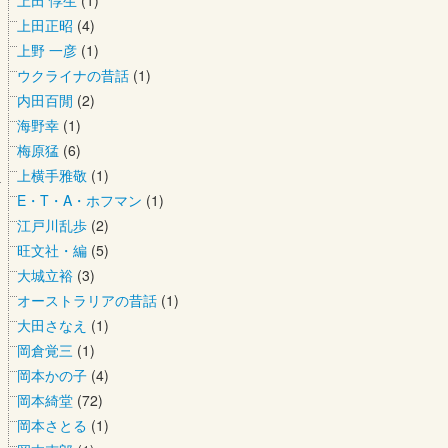
上田 惇生
(1)
上田正昭
(4)
上野 一彦
(1)
ウクライナの昔話
(1)
内田百閒
(2)
海野幸
(1)
梅原猛
(6)
上横手雅敬
(1)
E・T・A・ホフマン
(1)
江戸川乱歩
(2)
旺文社・編
(5)
大城立裕
(3)
オーストラリアの昔話
(1)
大田さなえ
(1)
岡倉覚三
(1)
岡本かの子
(4)
岡本綺堂
(72)
岡本さとる
(1)