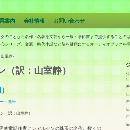
業案内
会社情報
お問い合わせ
版
ックのことなら名作・名著を文芸から一般・学術書まで提供することの
の心シリーズ、文豪、時代小説など脳を健康にするオーディオブックを
：山室静）
ン（訳：山室静）
ジ
組）
ー・随筆
ン（訳：山室静）
界的童話作家アンデルセンの珠玉の名作。数々の