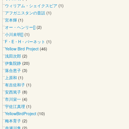
ウィリアム・シェイクスピア
(1)
アフガニスタンの昔話
(1)
宮本輝
(1)
オー・ヘンリー[]
(2)
小川未明[]
(1)
F・E・H・バーネット
(1)
Yellow Bird Project
(46)
浅田次郎
(2)
伊集院静
(20)
落合恵子
(3)
上原和
(1)
有吉佐和子
(1)
安西篤子
(8)
市川栄一
(4)
宇佐江真理
(1)
YellowBirdProject
(10)
梅本育子
(2)
赤瀬川隼
(2)