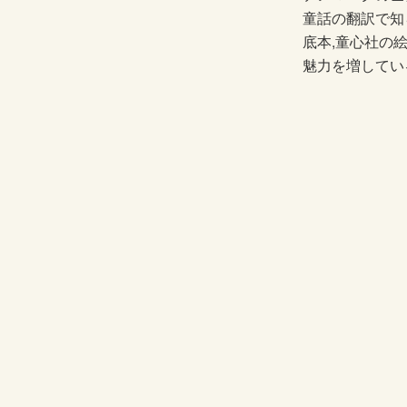
童話の翻訳で知
底本,童心社の
魅力を増してい