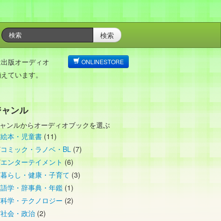
検索
は出版オーディオ
ONLINESTORE
揃えています。
ジャンル
ャンルからオーディオブックを選ぶ
絵本・児童書
(11)
コミック・ラノベ・BL
(7)
エンターテイメント
(6)
暮らし・健康・子育て
(3)
語学・辞事典・年鑑
(1)
科学・テクノロジー
(2)
社会・政治
(2)