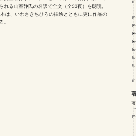
られる山室静氏の名訳で全文（全33夜）を朗読。
絵本は、いわさきちひろの挿絵とともに更に作品の
る。
著