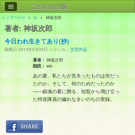
ことのは出版
トップページ
か
神坂次郎
作品
事業案内
著者:
神坂次郎
会社情報
今日われ生きてあり(抄)
お問い合わせ
掲載日
2013年5月24日
ジャンル：
文芸作品
検索
著者：
神坂次郎
朗読：
wis
あの夏、私たちが見失ったものは何だっ
たのか。そして、何のためだったのか
――鎮魂の夏に贈る、知覧から飛び立っ
た特攻隊員の穢れなきいのちの実録。