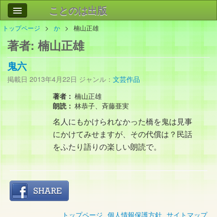
ことのは出版
トップページ
か
楠山正雄
作品
事業案内
著者:
楠山正雄
会社情報
鬼六
お問い合わせ
掲載日
2013年4月22日
ジャンル：
文芸作品
検索
著者：
楠山正雄
朗読：
林恭子、斉藤亜実
名人にもかけられなかった橋を鬼は見事
にかけてみせますが、その代償は？民話
をふたり語りの楽しい朗読で。
トップページ
個人情報保護方針
サイトマップ