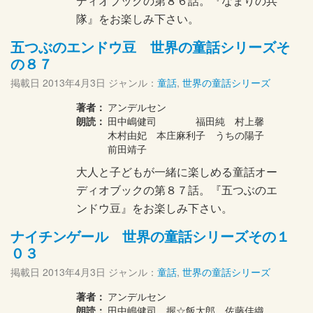
ディオブックの第８６話。『なまりの兵
隊』をお楽しみ下さい。
五つぶのエンドウ豆 世界の童話シリーズそ
の８７
掲載日
2013年4月3日
ジャンル：
童話
,
世界の童話シリーズ
著者：
アンデルセン
朗読：
田中嶋健司 福田純 村上馨
木村由妃 本庄麻利子 うちの陽子
前田靖子
大人と子どもが一緒に楽しめる童話オー
ディオブックの第８７話。『五つぶのエ
ンドウ豆』をお楽しみ下さい。
ナイチンゲール 世界の童話シリーズその１
０３
掲載日
2013年4月3日
ジャンル：
童話
,
世界の童話シリーズ
著者：
アンデルセン
朗読：
田中嶋健司 握☆飯太郎 佐藤佳織