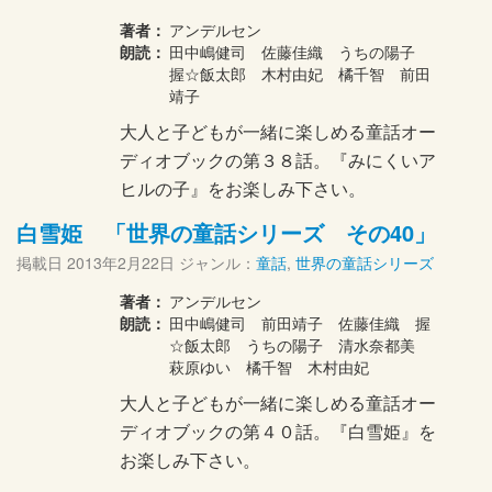
著者：
アンデルセン
朗読：
田中嶋健司 佐藤佳織 うちの陽子
握☆飯太郎 木村由妃 橘千智 前田
靖子
大人と子どもが一緒に楽しめる童話オー
ディオブックの第３８話。『みにくいア
ヒルの子』をお楽しみ下さい。
白雪姫 「世界の童話シリーズ その40」
掲載日
2013年2月22日
ジャンル：
童話
,
世界の童話シリーズ
著者：
アンデルセン
朗読：
田中嶋健司 前田靖子 佐藤佳織 握
☆飯太郎 うちの陽子 清水奈都美
萩原ゆい 橘千智 木村由妃
大人と子どもが一緒に楽しめる童話オー
ディオブックの第４０話。『白雪姫』を
お楽しみ下さい。