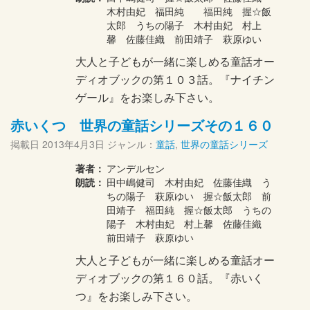
木村由妃 福田純 福田純 握☆飯
太郎 うちの陽子 木村由妃 村上
馨 佐藤佳織 前田靖子 萩原ゆい
大人と子どもが一緒に楽しめる童話オー
ディオブックの第１０３話。『ナイチン
ゲール』をお楽しみ下さい。
赤いくつ 世界の童話シリーズその１６０
掲載日
2013年4月3日
ジャンル：
童話
,
世界の童話シリーズ
著者：
アンデルセン
朗読：
田中嶋健司 木村由妃 佐藤佳織 う
ちの陽子 萩原ゆい 握☆飯太郎 前
田靖子 福田純 握☆飯太郎 うちの
陽子 木村由妃 村上馨 佐藤佳織
前田靖子 萩原ゆい
大人と子どもが一緒に楽しめる童話オー
ディオブックの第１６０話。『赤いく
つ』をお楽しみ下さい。