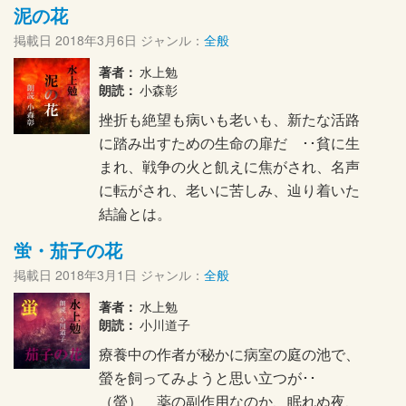
泥の花
掲載日
2018年3月6日
ジャンル：
全般
著者：
水上勉
朗読：
小森彰
挫折も絶望も病いも老いも、新たな活路
に踏み出すための生命の扉だ ･･貧に生
まれ、戦争の火と飢えに焦がされ、名声
に転がされ、老いに苦しみ、辿り着いた
結論とは。
蛍・茄子の花
掲載日
2018年3月1日
ジャンル：
全般
著者：
水上勉
朗読：
小川道子
療養中の作者が秘かに病室の庭の池で、
螢を飼ってみようと思い立つが･･
（螢） 薬の副作用なのか、眠れぬ夜、