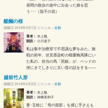
昼間の散歩の途中に出会った娘を思
う･･･（茄子の花）
醍醐の桜
掲載日
2018年3月1日
ジャンル：
全般
著者：
水上勉
朗読：
小川道子
私は集中治療室で不思議な夢をみた。敗
戦の前年、伏見墨染町の輜重輓馬隊にい
た私の、担当の馬「照銀」が、ベッドの
傍にきてしきりに古い昔の話をする――
越前竹人形
掲載日
2018年3月2日
ジャンル：
全般
著者：
水上勉
朗読：
神﨑美和子
妻･玉枝に「母の面影」を感じ手さえも