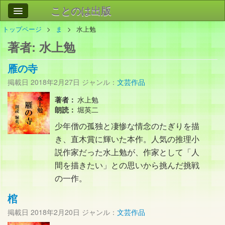
ことのは出版
トップページ
ま
水上勉
作品
事業案内
著者:
水上勉
会社情報
雁の寺
お問い合わせ
掲載日
2018年2月27日
ジャンル：
文芸作品
検索
著者：
水上勉
朗読：
堀英二
少年僧の孤独と凄惨な情念のたぎりを描
き、直木賞に輝いた本作。人気の推理小
説作家だった水上勉が、作家として「人
間を描きたい」との思いから挑んだ挑戦
の一作。
棺
掲載日
2018年2月20日
ジャンル：
文芸作品