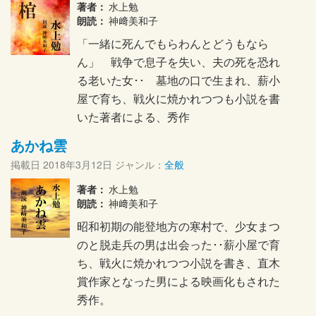
著者：
水上勉
朗読：
神﨑美和子
「一緒に死んでもらわんとどうもなら
ん」 戦争で息子を失い、夫の死を恐れ
る老いた女･･ 墓地の口で生まれ、薪小
屋で育ち、戦火に焼かれつつも小説を書
いた著者による、秀作
あかね雲
掲載日
2018年3月12日
ジャンル：
全般
著者：
水上勉
朗読：
神﨑美和子
昭和初期の能登地方の寒村で、少女まつ
のと脱走兵の男は出会った･･薪小屋で育
ち、戦火に焼かれつつ小説を書き、直木
賞作家となった男による映画化もされた
秀作。