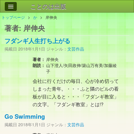
ことのは出版
トップページ
か
岸伸央
作品
事業案内
著者:
岸伸央
会社情報
フダンギ人生打ち上がる
お問い合わせ
掲載日
2018年1月1日
ジャンル：
文芸作品
検索
著者：
岸伸央
朗読：
山下澄人/矢田政伸/築山万有美/加藤綾
子
会社に行くだけの毎日、心が冷め切って
しまった青年。・・・ふと隣のビルの看
板が目に入ると・・・「フダンギ教室」
の文字。「フダンギ教室」とは!?
Go Swimming
掲載日
2018年1月1日
ジャンル：
文芸作品