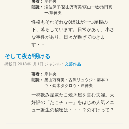
著者：
岸伸央
朗読：
滝佳保子/築山万有美/横山一敏/池田真
一/岸伸央
性格もそれぞれな3姉妹が一つ屋根の
下、暮らしています。日常があり、小さ
な事件があり、日々が過ぎてゆきま
す・・
そして夜が明ける
掲載日
2018年1月1日
ジャンル：
文芸作品
著者：
岸伸央
朗読：
築山万有美・古沢リュウジ・藤本ユ
ウ・鈴木タクロウ・岸伸央
一杯飲み屋兼たこ焼き屋を営む夫婦。大
好評の「たこチュー」をはじめ人気メニ
ュー誕生の秘密は・・・？のすけって？