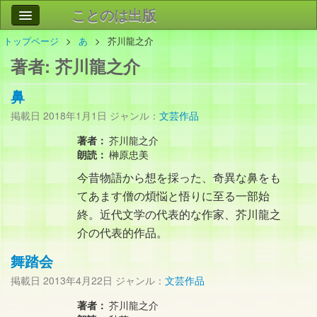
ことのは出版
トップページ
あ
芥川龍之介
作品
事業案内
著者:
芥川龍之介
会社情報
鼻
お問い合わせ
掲載日
2018年1月1日
ジャンル：
文芸作品
検索
著者：
芥川龍之介
朗読：
榊原忠美
今昔物語から想を採った、奇異な鼻をも
てあます僧の煩悩と悟りに至る一部始
終。近代文学の代表的な作家、芥川龍之
介の代表的作品。
舞踏会
掲載日
2013年4月22日
ジャンル：
文芸作品
著者：
芥川龍之介