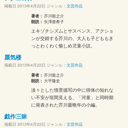
掲載日
2013年4月22日
ジャンル：
文芸作品
著者：
芥川龍之介
朗読：
矢澤亜希子
エキゾチシズムとサスペンス、アクショ
ンが交錯する芥川の、大人も子どももき
っとわくわく愉しめ児童小説。
蜃気楼
掲載日
2013年4月22日
ジャンル：
文芸作品
著者：
芥川龍之介
朗読：
大平隆史
淡々とした情景描写の中に得体の知れな
い不安が垣間見える、「河童」と同時期
に発表された芥川最晩年の小編。
戯作三昧
掲載日
2013年4月22日
ジャンル：
文芸作品