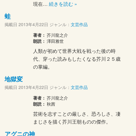
現在…
続きを読む »
蛙
掲載日
2013年4月22日
ジャンル：
文芸作品
著者：
芥川龍之介
朗読：
澤田雅世
人類が初めて世界大戦を戦った後の時
代、穿った読みもしたくなる芥川２５歳
の掌編。
地獄変
掲載日
2013年4月22日
ジャンル：
文芸作品
著者：
芥川龍之介
朗読：
秋茜
芸術を志すことの厳しさ、恐ろしさ、凄
まじさを描く芥川王朝ものの傑作。
アグニの神