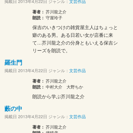
掲載日
2013年4月22日
ジャンル：
文芸作品
著者：
芥川龍之介
朗読：
守屋玲子
保吉のいきつけの雑貨屋主人はちょっと
癖のある男。ある日若い女が店番に来
て…芥川龍之介の分身ともいえる保吉シ
リーズを朗読で。
羅生門
掲載日
2013年4月22日
ジャンル：
文芸作品
著者：
芥川龍之介
朗読：
中村大介 大野ちか
朗読から学ぶ芥川龍之介
藪の中
掲載日
2013年4月22日
ジャンル：
文芸作品
著者：
芥川龍之介
朗読：
壤晴彦