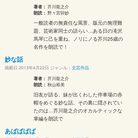
著者：
芥川龍之介
朗読：
野々宮卯妙
一般読者の無責任な罵詈、版元の無理難
題、芸術家同士の語らい…ある日の滝沢
馬琴に己を重ね、ノリにノる芥川25歳の
名作を朗読で！
妙な話
掲載日
2013年4月22日
ジャンル：
文芸作品
著者：
芥川龍之介
朗読：
秋山裕美
旧友が語る、妹が出くわした停車場の赤
帽をめぐる妙な話。その裏に隠されてい
たのは…芥川龍之介のオカルティックな
掌編を朗読で
あばばばば