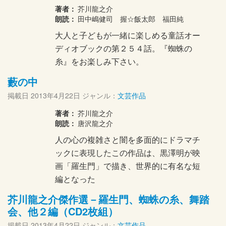
著者：
芥川龍之介
朗読：
田中嶋健司 握☆飯太郎 福田純
大人と子どもが一緒に楽しめる童話オー
ディオブックの第２５４話。『蜘蛛の
糸』をお楽しみ下さい。
藪の中
掲載日
2013年4月22日
ジャンル：
文芸作品
著者：
芥川龍之介
朗読：
唐沢龍之介
人の心の複雑さと闇を多面的にドラマチ
ックに表現したこの作品は、黒澤明が映
画「羅生門」で描き、世界的に有名な短
編となった
芥川龍之介傑作選－羅生門、蜘蛛の糸、舞踏
会、他２編（CD2枚組）
掲載日
2013年4月22日
ジャンル：
文芸作品