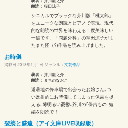
著者：
芥川龍之介
朗読：
窪田涼子
シニカルでブラックな芥川版「桃太郎」
をユニークな朗読とピアノで表現。現代
的な朗読の世界を味わえる二度美味しい
一編です。「問題外科」の窪田涼子がま
たまた怪（?)作品を読み上げました。
お時儀
掲載日
2018年1月1日
ジャンル：
文芸作品
著者：
芥川龍之介
朗読：
まちのなおこ
避暑地の停車場で出会ったお嬢さん｡つ
い反射的にお時儀してしまった保吉を捉
える､薄明るい憂鬱｡芥川の｢保吉もの｣短
編を朗読で！
袈裟と盛遠（アイ文庫LIVE収録版）