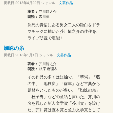
掲載日
2013年4月22日
ジャンル：
文芸作品
著者：
芥川龍之介
朗読：
森川凛
決死の覚悟にある男女二人の独白をドラ
マチックに描いた芥川龍之介の佳作を、
ライブ朗読で堪能！
蜘蛛の糸
掲載日
2018年1月1日
ジャンル：
文芸作品
著者：
芥川龍之介
朗読：
相原 麻理衣
その作品の多くは短編で、「芋粥」「藪
の中」「地獄変」「歯車」など古典から
題材をとったものが多い。「蜘蛛の糸」
「杜子春」などの童話も書いた。芥川の
名を冠した新人文学賞「芥川賞」を設け
た。芥川賞は直木賞と並ぶ文学賞として