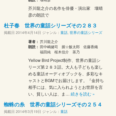
芥川龍之介の名作を俳優・演出家 壤晴
彦の朗読で
杜子春 世界の童話シリーズその２８３
掲載日
2014年4月14日
ジャンル：
童話
,
世界の童話シリーズ
著者：
芥川龍之介
朗読：
田中嶋健司 握☆飯太郎 佐藤香織
福田純 桜木信介 茶乃
Yellow Bird Project制作、世界の童話シ
リーズ第２８３話。大人も子どもも楽し
める童話オーディオブックを、多彩なキ
ャストとBGMでお届けします。『金持ち
相手には、気に入られようとお世辞を言
い、貧しい人は、ま…
続きを読む »
蜘蛛の糸 世界の童話シリーズその２５４
掲載日
2014年3月19日
ジャンル：
童話