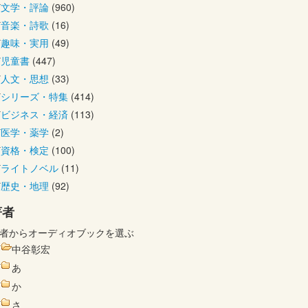
文学・評論
(960)
音楽・詩歌
(16)
趣味・実用
(49)
児童書
(447)
人文・思想
(33)
シリーズ・特集
(414)
ビジネス・経済
(113)
医学・薬学
(2)
資格・検定
(100)
ライトノベル
(11)
歴史・地理
(92)
著者
者からオーディオブックを選ぶ
中谷彰宏
あ
か
さ