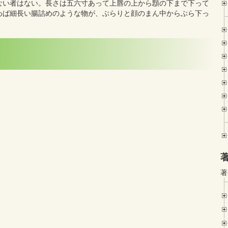
ない者はない。長さは五六寸あって上唇の上から顋の下まで下って
わば細長い腸詰めのような物が、ぶらりと顔のまん中からぶら下っ
著