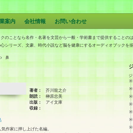
業案内
会社情報
お問い合わせ
版
ックのことなら名作・名著を文芸から一般・学術書まで提供することの
の心シリーズ、文豪、時代小説など脳を健康にするオーディオブックを
鼻
ジ
著者：
芥川龍之介
朗読：
榊原忠美
出版：
アイ文庫
収録：
品
人気作家に押し上げた名編。