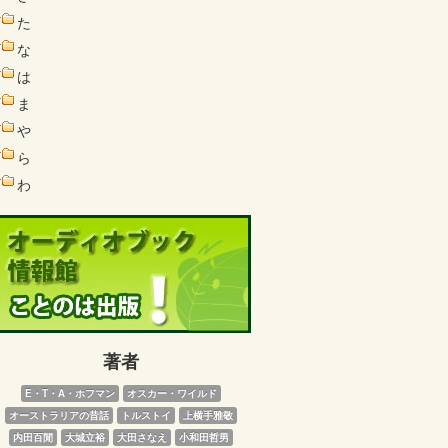
た
な
は
ま
や
ら
わ
著者
E・T・A・ホフマン
オスカー・ワイルド
オーストラリアの昔話
トルストイ
上横手雅敬
内田百閒
大城立裕
大田さなえ
小和田哲男