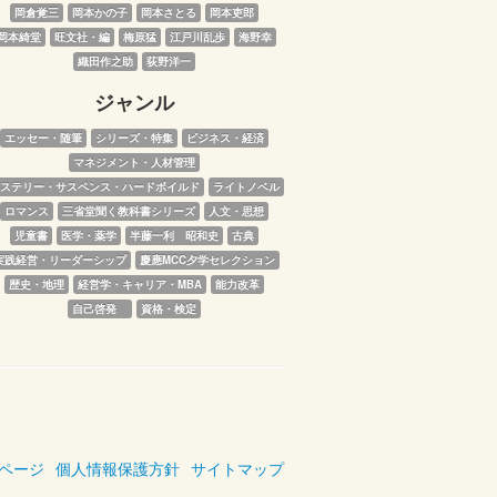
岡倉覚三
岡本かの子
岡本さとる
岡本吏郎
岡本綺堂
旺文社・編
梅原猛
江戸川乱歩
海野幸
織田作之助
荻野洋一
ジャンル
エッセー・随筆
シリーズ・特集
ビジネス・経済
マネジメント・人材管理
ステリー・サスペンス・ハードボイルド
ライトノベル
ロマンス
三省堂聞く教科書シリーズ
人文・思想
児童書
医学・薬学
半藤一利　昭和史
古典
実践経営・リーダーシップ
慶應MCC夕学セレクション
歴史・地理
経営学・キャリア・MBA
能力改革
自己啓発　
資格・検定
ページ
個人情報保護方針
サイトマップ