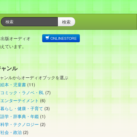
検索
は出版オーディオ
ONLINESTORE
揃えています。
ジャンル
ャンルからオーディオブックを選ぶ
絵本・児童書
(11)
コミック・ラノベ・BL
(7)
エンターテイメント
(6)
暮らし・健康・子育て
(3)
語学・辞事典・年鑑
(1)
科学・テクノロジー
(2)
社会・政治
(2)