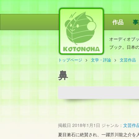
作品
事
ことのは出
オーディオブ
ブック。日本
トップページ
文学・評論
文芸作品
鼻
掲載日
2018年1月1日
ジャンル：
文芸作
夏目漱石に絶賛され、一躍芥川龍之介を