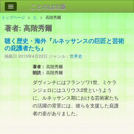
ことのは出版
トップページ
た
高階秀爾
作品
事業案内
著者:
高階秀爾
会社情報
聴く歴史・海外『ルネッサンスの巨匠と芸術
お問い合わせ
の庇護者たち』
掲載日
2013年4月22日
ジャンル：
世界史
検索
著者：
高階秀爾
朗読：
高階秀爾
ダヴィンチにはフランソワ1世、ミケラ
ンジェロにはユリウス2世というよう
に、ルネッサンス期における芸術家たち
の活躍の背景には、彼らを支援した庇護
者の姿がありました。