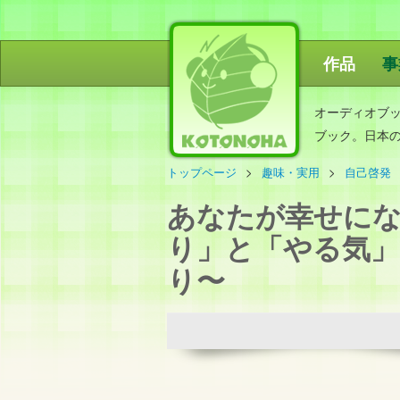
作品
事
ことのは出
オーディオブ
ブック。日本
トップページ
趣味・実用
自己啓発
あなたが幸せにな
り」と「やる気
り〜