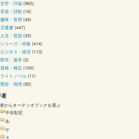
文学・評論
(960)
音楽・詩歌
(16)
趣味・実用
(49)
児童書
(447)
人文・思想
(33)
シリーズ・特集
(414)
ビジネス・経済
(113)
医学・薬学
(2)
資格・検定
(100)
ライトノベル
(11)
歴史・地理
(92)
著者
者からオーディオブックを選ぶ
中谷彰宏
あ
か
さ