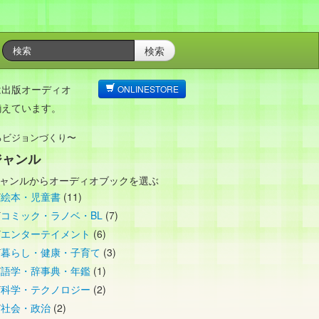
検索
は出版オーディオ
ONLINESTORE
揃えています。
るビジョンづくり〜
ジャンル
ャンルからオーディオブックを選ぶ
絵本・児童書
(11)
コミック・ラノベ・BL
(7)
エンターテイメント
(6)
暮らし・健康・子育て
(3)
語学・辞事典・年鑑
(1)
科学・テクノロジー
(2)
社会・政治
(2)