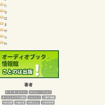
た
な
は
ま
や
ら
わ
著者
E・T・A・ホフマン
オスカー・ワイルド
オーストラリアの昔話
トルストイ
上横手雅敬
内田百閒
大城立裕
大田さなえ
小和田哲男