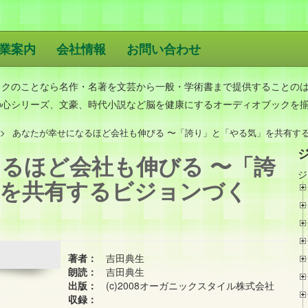
業案内
会社情報
お問い合わせ
版
ックのことなら名作・名著を文芸から一般・学術書まで提供することの
の心シリーズ、文豪、時代小説など脳を健康にするオーディオブックを
あなたが幸せになるほど会社も伸びる 〜「誇り」と「やる気」を共有す
るほど会社も伸びる 〜「誇
ジ
」を共有するビジョンづく
著者：
吉田典生
朗読：
吉田典生
出版：
(c)2008オーガニックスタイル株式会社
収録：