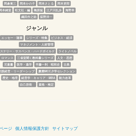
岡倉覚三
岡本かの子
岡本さとる
岡本吏郎
岡本綺堂
旺文社・編
梅原猛
江戸川乱歩
海野幸
織田作之助
荻野洋一
ジャンル
エッセー・随筆
シリーズ・特集
ビジネス・経済
マネジメント・人材管理
ステリー・サスペンス・ハードボイルド
ライトノベル
ロマンス
三省堂聞く教科書シリーズ
人文・思想
児童書
医学・薬学
半藤一利　昭和史
古典
実践経営・リーダーシップ
慶應MCC夕学セレクション
歴史・地理
経営学・キャリア・MBA
能力改革
自己啓発　
資格・検定
ページ
個人情報保護方針
サイトマップ