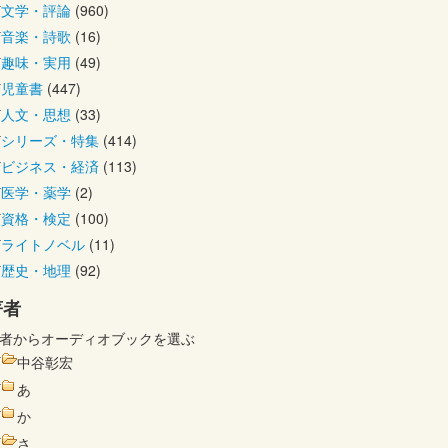
文学・評論
(960)
音楽・詩歌
(16)
趣味・実用
(49)
児童書
(447)
人文・思想
(33)
シリーズ・特集
(414)
ビジネス・経済
(113)
医学・薬学
(2)
資格・検定
(100)
ライトノベル
(11)
歴史・地理
(92)
著者
者からオーディオブックを選ぶ
中谷彰宏
あ
か
さ