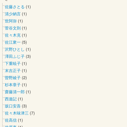
佐藤さとる
(1)
清少納言
(1)
世阿弥
(1)
菅谷文則
(1)
佐々木克
(1)
佐江衆一
(5)
沢野ひとし
(1)
澤田ふじ子
(3)
下重暁子
(1)
末吉正子
(1)
曽野綾子
(2)
杉本章子
(1)
齋藤清一郎
(1)
西遊記
(1)
坂口安吾
(3)
佐々木味津三
(7)
佐高信
(1)