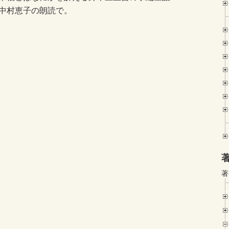
中村恵子の朗読で。
著