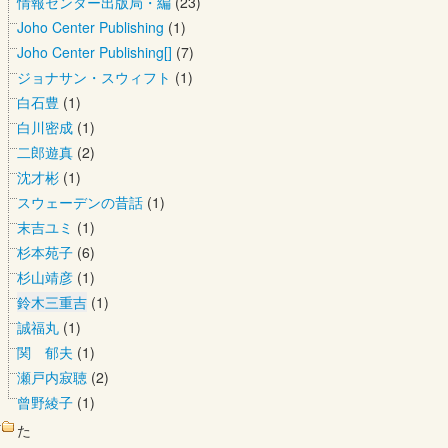
情報センター出版局・編
(23)
Joho Center Publishing
(1)
Joho Center Publishing[]
(7)
ジョナサン・スウィフト
(1)
白石豊
(1)
白川密成
(1)
二郎遊真
(2)
沈才彬
(1)
スウェーデンの昔話
(1)
末吉ユミ
(1)
杉本苑子
(6)
杉山靖彦
(1)
鈴木三重吉
(1)
誠福丸
(1)
関 郁夫
(1)
瀬戸内寂聴
(2)
曾野綾子
(1)
た