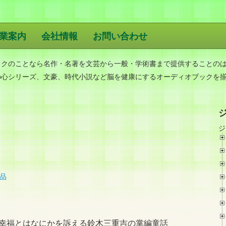
業案内
会社情報
お問い合わせ
版
ックのことなら名作・名著を文芸から一般・学術書まで提供することの
の心シリーズ、文豪、時代小説など脳を健康にするオーディオブックを
ジ
品
幸福とはなにかを訴える鈴木三重吉の掌編童話