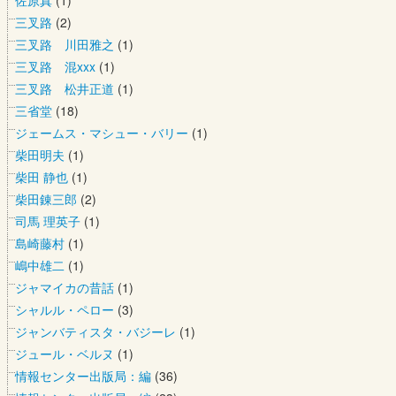
佐原真
(1)
三叉路
(2)
三叉路 川田雅之
(1)
三叉路 混xxx
(1)
三叉路 松井正道
(1)
三省堂
(18)
ジェームス・マシュー・バリー
(1)
柴田明夫
(1)
柴田 静也
(1)
柴田錬三郎
(2)
司馬 理英子
(1)
島崎藤村
(1)
嶋中雄二
(1)
ジャマイカの昔話
(1)
シャルル・ペロー
(3)
ジャンバティスタ・バジーレ
(1)
ジュール・ベルヌ
(1)
情報センター出版局：編
(36)