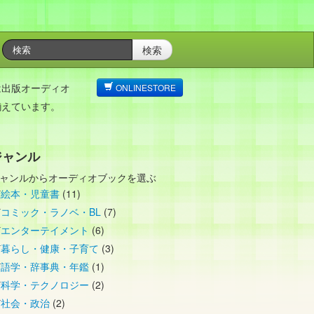
検索
は出版オーディオ
ONLINESTORE
揃えています。
ジャンル
ャンルからオーディオブックを選ぶ
絵本・児童書
(11)
コミック・ラノベ・BL
(7)
エンターテイメント
(6)
暮らし・健康・子育て
(3)
語学・辞事典・年鑑
(1)
科学・テクノロジー
(2)
社会・政治
(2)