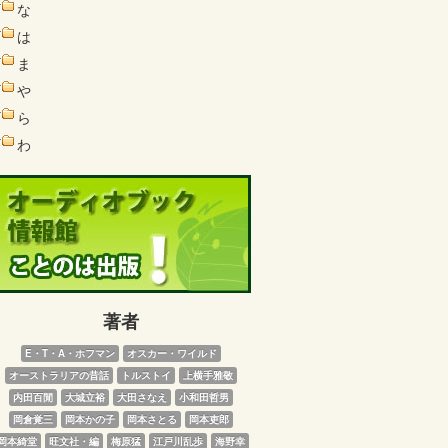
な
は
ま
や
ら
わ
著者
E・T・A・ホフマン
オスカー・ワイルド
オーストラリアの昔話
トルストイ
上横手雅敬
内田百閒
大城立裕
大田さなえ
小和田哲男
岡倉覚三
岡本かの子
岡本さとる
岡本吏郎
岡本綺堂
旺文社・編
梅原猛
江戸川乱歩
海野幸