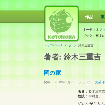
作品
事
ことのは出
オーディオブ
ブック。日本
トップページ
さ
鈴木三重吉
著者:
鈴木三重吉
岡の家
掲載日
2013年2月22日
ジャンル：
文芸作
著者：
鈴木三重吉
朗読：
中村恵子
短いながら人の