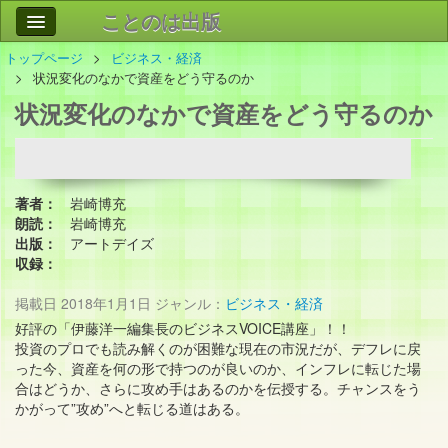
ことのは出版
トップページ
ビジネス・経済
作品
事業案内
状況変化のなかで資産をどう守るのか
状況変化のなかで資産をどう守るのか
会社情報
お問い合わせ
検索
著者：
岩崎博充
朗読：
岩崎博充
出版：
アートデイズ
収録：
掲載日
2018年1月1日
ジャンル：
ビジネス・経済
好評の「伊藤洋一編集長のビジネスVOICE講座」！！
投資のプロでも読み解くのが困難な現在の市況だが、デフレに戻
った今、資産を何の形で持つのが良いのか、インフレに転じた場
合はどうか、さらに攻め手はあるのかを伝授する。チャンスをう
かがって”攻め”へと転じる道はある。