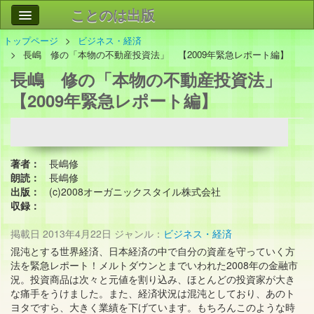
ことのは出版
トップページ
ビジネス・経済
作品
事業案内
長嶋 修の「本物の不動産投資法」 【2009年緊急レポート編】
長嶋 修の「本物の不動産投資法」
会社情報
【2009年緊急レポート編】
お問い合わせ
検索
著者：
長嶋修
朗読：
長嶋修
出版：
(c)2008オーガニックスタイル株式会社
収録：
掲載日
2013年4月22日
ジャンル：
ビジネス・経済
混沌とする世界経済、日本経済の中で自分の資産を守っていく方
法を緊急レポート！メルトダウンとまでいわれた2008年の金融市
況。投資商品は次々と元値を割り込み、ほとんどの投資家が大き
な痛手をうけました。また、経済状況は混沌としており、あのト
ヨタですら、大きく業績を下げています。もちろんこのような時