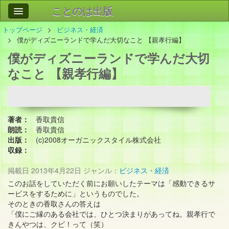
ことのは出版
トップページ
ビジネス・経済
作品
事業案内
僕がディズニーランドで学んだ大切なこと 【親孝行編】
僕がディズニーランドで学んだ大切
会社情報
なこと 【親孝行編】
お問い合わせ
検索
著者：
香取貴信
朗読：
香取貴信
出版：
(c)2008オーガニックスタイル株式会社
収録：
掲載日
2013年4月22日
ジャンル：
ビジネス・経済
このお話をしていただく前にお願いしたテーマは「感動できるサ
ービスをするために」というものでした。
そのときの香取さんの答えは
「僕にご縁のある会社では、ひとつ決まりがあってね。親孝行で
きんやつは、クビ！って（笑）