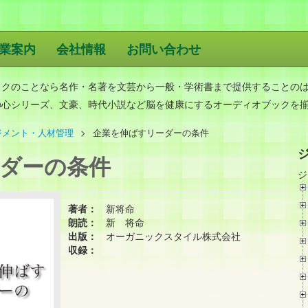
業案内
会社情報
お問い合わせ
版
ックのことなら名作・名著を文芸から一般・学術書まで提供することの
の心シリーズ、文豪、時代小説など脳を健康にするオーディオブックを
ジメント・人材管理
企業を伸ばすリーダーの条件
ダーの条件
ジ
著者：
新将命
朗読：
新 将命
出版：
オーガニックスタイル株式会社
収録：