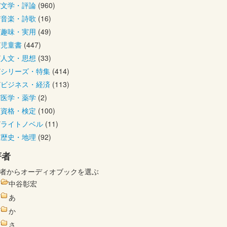
文学・評論
(960)
音楽・詩歌
(16)
趣味・実用
(49)
児童書
(447)
人文・思想
(33)
シリーズ・特集
(414)
ビジネス・経済
(113)
医学・薬学
(2)
資格・検定
(100)
ライトノベル
(11)
歴史・地理
(92)
著者
者からオーディオブックを選ぶ
中谷彰宏
あ
か
さ