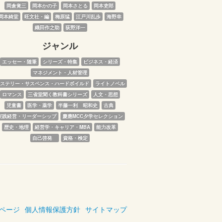
岡倉覚三
岡本かの子
岡本さとる
岡本吏郎
岡本綺堂
旺文社・編
梅原猛
江戸川乱歩
海野幸
織田作之助
荻野洋一
ジャンル
エッセー・随筆
シリーズ・特集
ビジネス・経済
マネジメント・人材管理
ステリー・サスペンス・ハードボイルド
ライトノベル
ロマンス
三省堂聞く教科書シリーズ
人文・思想
児童書
医学・薬学
半藤一利　昭和史
古典
実践経営・リーダーシップ
慶應MCC夕学セレクション
歴史・地理
経営学・キャリア・MBA
能力改革
自己啓発　
資格・検定
ページ
個人情報保護方針
サイトマップ