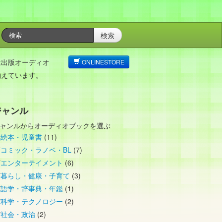
検索
は出版オーディオ
ONLINESTORE
揃えています。
ジャンル
ャンルからオーディオブックを選ぶ
絵本・児童書
(11)
コミック・ラノベ・BL
(7)
エンターテイメント
(6)
暮らし・健康・子育て
(3)
語学・辞事典・年鑑
(1)
科学・テクノロジー
(2)
社会・政治
(2)