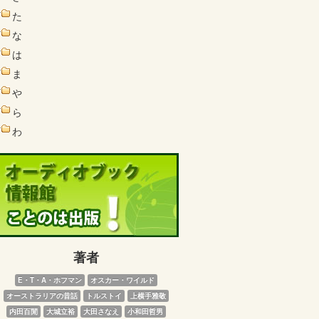
た
な
は
ま
や
ら
わ
著者
E・T・A・ホフマン
オスカー・ワイルド
オーストラリアの昔話
トルストイ
上横手雅敬
内田百閒
大城立裕
大田さなえ
小和田哲男