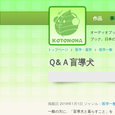
作品
事
ことのは出
オーディオブ
ブック。日本
トップページ
医学・薬学
医学一般
Ｑ&Ａ盲導犬
掲載日
2018年1月1日
ジャンル：
医学一
一般の方に、「盲導犬と暮らすこと」を