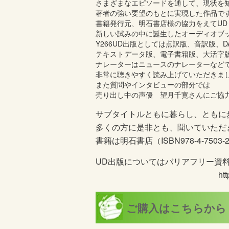
さまざまなエピソードを通して、現状を
著者の強い要望のもとに実現した作品
書籍発行元、明石書店様の協力をえてU
新しい試みの中に誕生したオーディオブ
Y266UD出版としては点訳版、音訳版、DA
テキストデータ版、電子書籍版、大活字
ナレーターはニュースのナレーターなど
非常に聴きやすく読み上げていただきま
また質問やインタビューの部分では
売り出し中の声優 望月千寛さんにご協
サブタイトルともに暮らし、ともに
多くの方に是非とも、聞いていただ
書籍は明石書店（ISBN978-4-750
UD出版についてはバリアフリー資
http://www.dokus
ご購入はこちらから