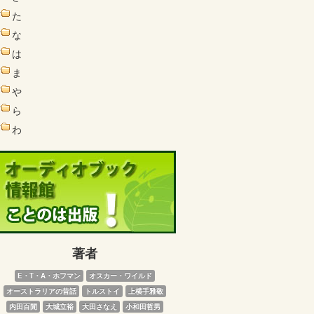
た
な
は
ま
や
ら
わ
著者
E・T・A・ホフマン
オスカー・ワイルド
オーストラリアの昔話
トルストイ
上横手雅敬
内田百閒
大城立裕
大田さなえ
小和田哲男