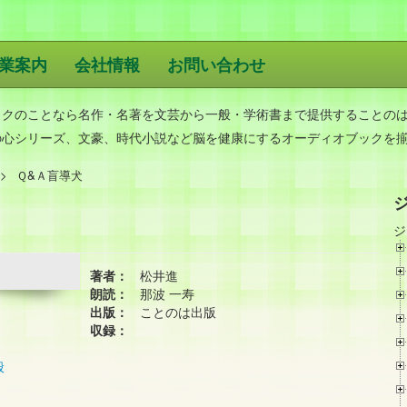
業案内
会社情報
お問い合わせ
版
ックのことなら名作・名著を文芸から一般・学術書まで提供することの
の心シリーズ、文豪、時代小説など脳を健康にするオーディオブックを
Ｑ&Ａ盲導犬
ジ
著者：
松井進
朗読：
那波 一寿
出版：
ことのは出版
収録：
般