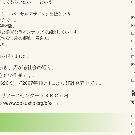
知ってもらいたい！ という
です。
D（ユニバーサルデザイン）出版という
ックです。
ISY版、
版と多彩なラインナップで展開しています。
でおなじみの那波一寿さん。
した。
力を頂きました。
歩き、広がる社会の通り、
きたい作品です。
3-2626-9）で2007年10月1日より好評発売中です。
料リソースセンター（ＢＲＣ）内
著
ho.org/bfs/ にて