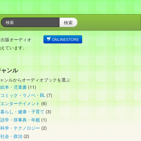
検索
は出版オーディオ
ONLINESTORE
揃えています。
ジャンル
ャンルからオーディオブックを選ぶ
絵本・児童書
(11)
コミック・ラノベ・BL
(7)
エンターテイメント
(6)
暮らし・健康・子育て
(3)
語学・辞事典・年鑑
(1)
科学・テクノロジー
(2)
社会・政治
(2)