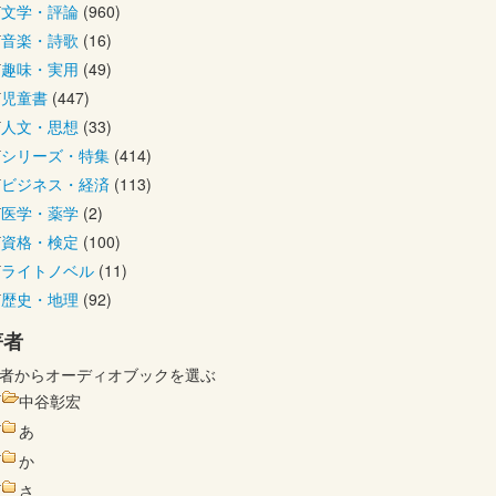
文学・評論
(960)
音楽・詩歌
(16)
趣味・実用
(49)
児童書
(447)
人文・思想
(33)
シリーズ・特集
(414)
ビジネス・経済
(113)
医学・薬学
(2)
資格・検定
(100)
ライトノベル
(11)
歴史・地理
(92)
著者
者からオーディオブックを選ぶ
中谷彰宏
あ
か
さ