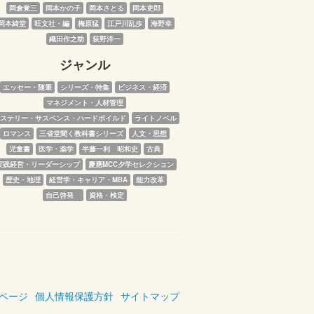
岡倉覚三
岡本かの子
岡本さとる
岡本吏郎
岡本綺堂
旺文社・編
梅原猛
江戸川乱歩
海野幸
織田作之助
荻野洋一
ジャンル
エッセー・随筆
シリーズ・特集
ビジネス・経済
マネジメント・人材管理
ステリー・サスペンス・ハードボイルド
ライトノベル
ロマンス
三省堂聞く教科書シリーズ
人文・思想
児童書
医学・薬学
半藤一利　昭和史
古典
実践経営・リーダーシップ
慶應MCC夕学セレクション
歴史・地理
経営学・キャリア・MBA
能力改革
自己啓発　
資格・検定
ページ
個人情報保護方針
サイトマップ