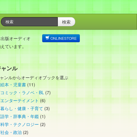
検索
は出版オーディオ
ONLINESTORE
揃えています。
ジャンル
ャンルからオーディオブックを選ぶ
絵本・児童書
(11)
コミック・ラノベ・BL
(7)
エンターテイメント
(6)
暮らし・健康・子育て
(3)
語学・辞事典・年鑑
(1)
科学・テクノロジー
(2)
社会・政治
(2)