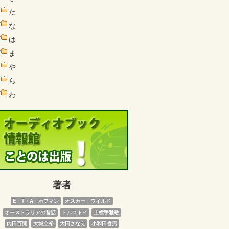
た
な
は
ま
や
ら
わ
著者
E・T・A・ホフマン
オスカー・ワイルド
オーストラリアの昔話
トルストイ
上横手雅敬
内田百閒
大城立裕
大田さなえ
小和田哲男