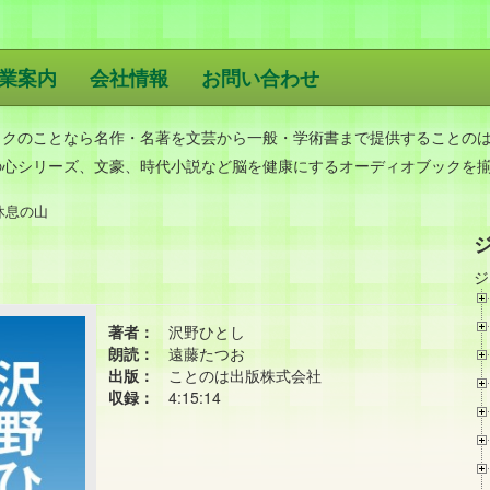
業案内
会社情報
お問い合わせ
版
ックのことなら名作・名著を文芸から一般・学術書まで提供することの
の心シリーズ、文豪、時代小説など脳を健康にするオーディオブックを
休息の山
ジ
著者：
沢野ひとし
朗読：
遠藤たつお
出版：
ことのは出版株式会社
収録：
4:15:14