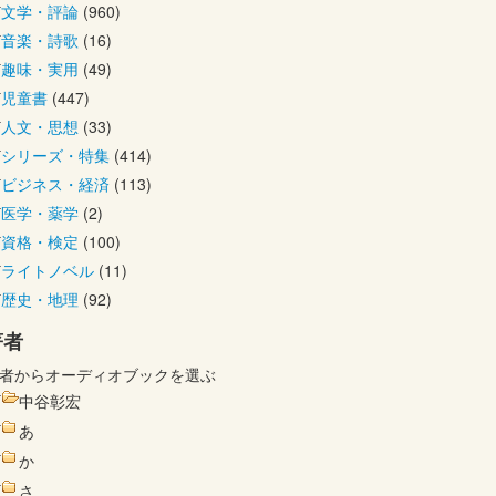
文学・評論
(960)
音楽・詩歌
(16)
趣味・実用
(49)
児童書
(447)
人文・思想
(33)
シリーズ・特集
(414)
ビジネス・経済
(113)
医学・薬学
(2)
資格・検定
(100)
ライトノベル
(11)
歴史・地理
(92)
著者
者からオーディオブックを選ぶ
中谷彰宏
あ
か
さ