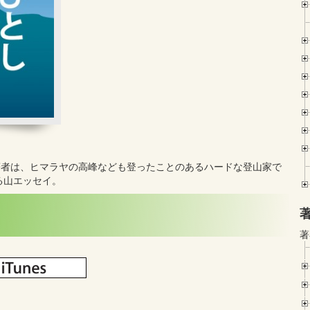
著者は、ヒマラヤの高峰なども登ったことのあるハードな登山家で
る山エッセイ。
著