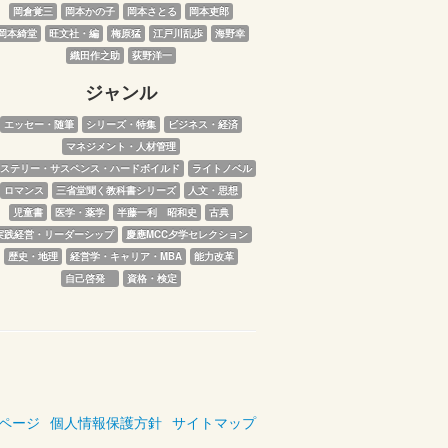
岡倉覚三
岡本かの子
岡本さとる
岡本吏郎
岡本綺堂
旺文社・編
梅原猛
江戸川乱歩
海野幸
織田作之助
荻野洋一
ジャンル
エッセー・随筆
シリーズ・特集
ビジネス・経済
マネジメント・人材管理
ステリー・サスペンス・ハードボイルド
ライトノベル
ロマンス
三省堂聞く教科書シリーズ
人文・思想
児童書
医学・薬学
半藤一利　昭和史
古典
実践経営・リーダーシップ
慶應MCC夕学セレクション
歴史・地理
経営学・キャリア・MBA
能力改革
自己啓発　
資格・検定
ページ
個人情報保護方針
サイトマップ