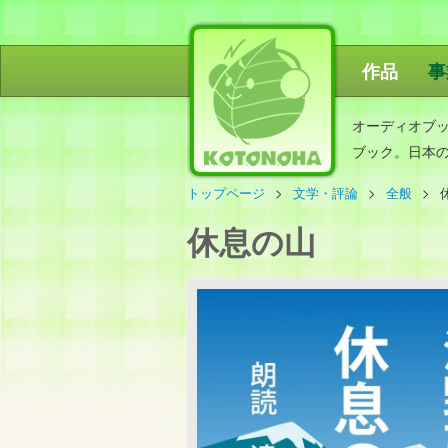
作品
事
ことのは出
オーディオブ
ブック。日本
トップページ
文学・評論
全般
休息の山