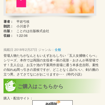
著者：
平岩弓枝
朗読：
小川道子
出版：
ことのは出版株式会社
収録：
1:22:06
掲載日
2018年2月27日
ジャンル：
全般
登場人物たちがなんともいえずおもしろい「五人女捕物くらべ」
シリーズ、本作では両国の女役者一座の花形・おさんが再登場で
す！主人公は、お玉ケ池の千葉周作道場に通う本多忠吉郎。素性
の知れぬ岡っ引きの居候ですが、どことなく品のいい、剣の腕の
立つ男。さてさてなにがおこりますか･･･（時代小説）
ご購入はこちらから
購入・配信サイト：