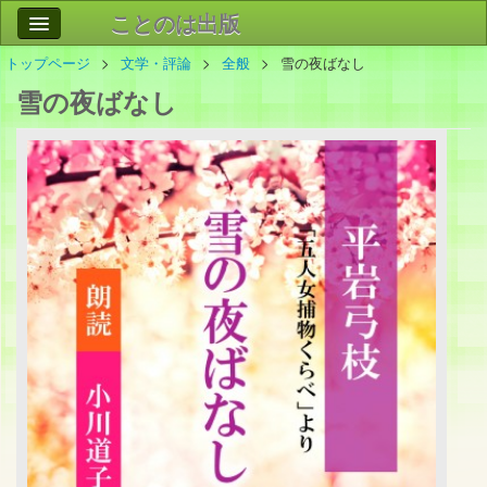
ことのは出版
トップページ
文学・評論
全般
雪の夜ばなし
作品
事業案内
雪の夜ばなし
会社情報
お問い合わせ
検索