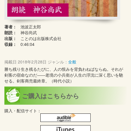
著者：
池波正太郎
朗読：
神谷尚武
出版：
ことのは出版株式会社
収録：
0:46:04
掲載日
2018年2月28日
ジャンル：
全般
勝ち残り生き残るたびに、人の恨みを背負わねばならぬ。それが
剣客の宿命なのだ――老境の小兵衛が人生の浮沈に深く思いを馳
せる。剣客商売最終章。（時代小説）
ご購入はこちらから
購入・配信サイト：