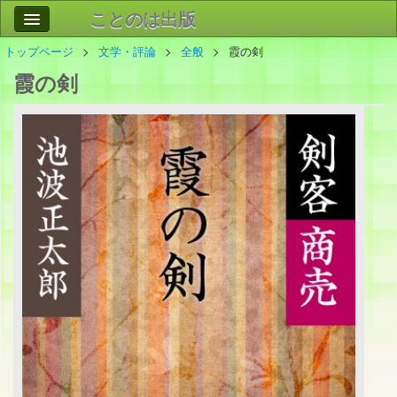
ことのは出版
トップページ
文学・評論
全般
霞の剣
作品
事業案内
霞の剣
会社情報
お問い合わせ
検索