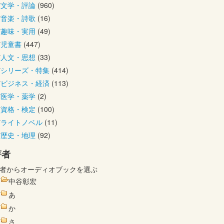
文学・評論
(960)
音楽・詩歌
(16)
趣味・実用
(49)
児童書
(447)
人文・思想
(33)
シリーズ・特集
(414)
ビジネス・経済
(113)
医学・薬学
(2)
資格・検定
(100)
ライトノベル
(11)
歴史・地理
(92)
著者
者からオーディオブックを選ぶ
中谷彰宏
あ
か
さ