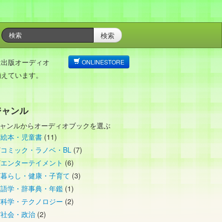
検索
は出版オーディオ
ONLINESTORE
揃えています。
ジャンル
ャンルからオーディオブックを選ぶ
絵本・児童書
(11)
コミック・ラノベ・BL
(7)
エンターテイメント
(6)
暮らし・健康・子育て
(3)
語学・辞事典・年鑑
(1)
科学・テクノロジー
(2)
社会・政治
(2)