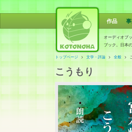
作品
事
ことのは出
オーディオブ
ブック。日本
トップページ
文学・評論
全般
こうもり