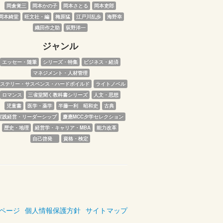
岡倉覚三
岡本かの子
岡本さとる
岡本吏郎
岡本綺堂
旺文社・編
梅原猛
江戸川乱歩
海野幸
織田作之助
荻野洋一
ジャンル
エッセー・随筆
シリーズ・特集
ビジネス・経済
マネジメント・人材管理
ステリー・サスペンス・ハードボイルド
ライトノベル
ロマンス
三省堂聞く教科書シリーズ
人文・思想
児童書
医学・薬学
半藤一利　昭和史
古典
実践経営・リーダーシップ
慶應MCC夕学セレクション
歴史・地理
経営学・キャリア・MBA
能力改革
自己啓発　
資格・検定
ページ
個人情報保護方針
サイトマップ