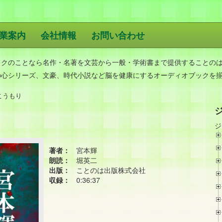
業案内
会社情報
お問い合わせ
版
ックのことなら名作・名著を文芸から一般・学術書まで提供することの
の心シリーズ、文豪、時代小説など脳を健康にするオーディオブックを
こうもり
ジ
著者：
宮本輝
朗読：
堀英二
出版：
ことのは出版株式会社
収録：
0:36:37