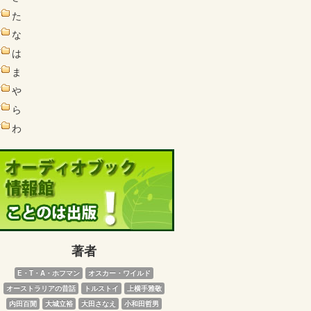
た
な
は
ま
や
ら
わ
著者
E・T・A・ホフマン
オスカー・ワイルド
オーストラリアの昔話
トルストイ
上横手雅敬
内田百閒
大城立裕
大田さなえ
小和田哲男