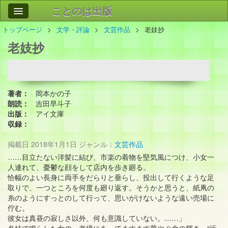
ことのは出版
トップページ
文学・評論
文芸作品
老妓抄
作品
事業案内
老妓抄
会社情報
お問い合わせ
著者：
岡本かの子
検索
朗読：
吉田早斗子
出版：
アイ文庫
収録：
掲載日
2018年1月1日
ジャンル：
文芸作品
……目立たない洋髪に結び、市楽の着物を堅気風につけ、小女一
人連れて、憂鬱な顔をして店内を歩き廻る。
恰幅のよい長身に両手をだらりと垂らし、投出して行くような足
取りで、一つところを何度も廻り返す。そうかと思うと、紙凧の
糸のようにすっとのして行って、思いがけないような遠い売場に
佇む。
彼女は真昼の寂しさ以外、何も意識していない。……」